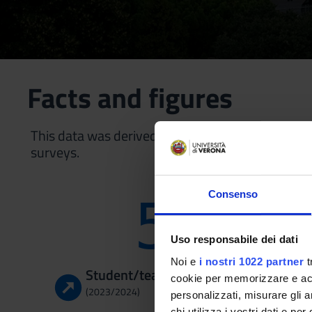
Facts and figures
This data was derived from Student Survey que
surveys.
Consenso
5
Uso responsabile dei dati
Noi e
i nostri 1022 partner
t
Student/teaching staff ratio
cookie per memorizzare e acce
(2023/2024)
personalizzati, misurare gli an
chi utilizza i vostri dati e pe