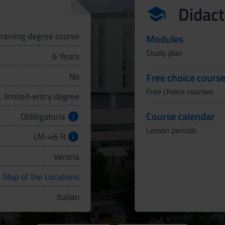
Didact
training degree course
Modules
Study plan
6 Years
No
Free choice cours
Free choice courses
, limited-entry degree
Course calendar
Obbligatoria
Lesson periods
LM-46 R
Verona
Map of the Locations
Italian