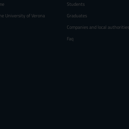
me
Students
he University of Verona
Graduates
Companies and local authoritie
Faq