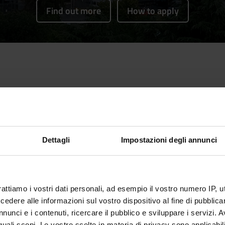
Find out more
How to apply
stionnaires and the AlmaLaurea
Dettagli
Impostazioni degli annunci
89
%
rattiamo i vostri dati personali, ad esempio il vostro numero IP, 
Overall programme
dere alle informazioni sul vostro dispositivo al fine di pubblica
satisfaction
(2023)
nunci e i contenuti, ricercare il pubblico e sviluppare i servizi. A
r quali scopi. Le vostre scelte in materia di privacy sono applicabi