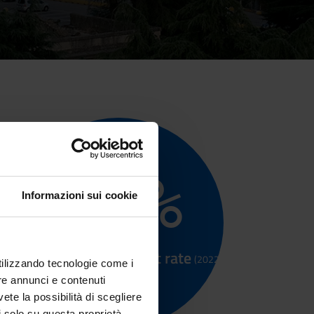
100
%
Informazioni sui cookie
Graduate employment rate
(2022)
utilizzando tecnologie come i
re annunci e contenuti
vete la possibilità di scegliere
li solo su questa proprietà