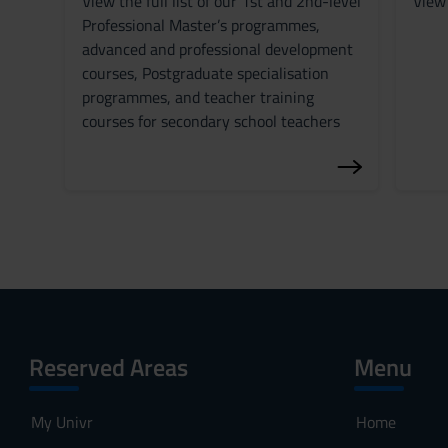
View the full list of our 1st and 2nd-level
View 
s
Professional Master’s programmes,
e
advanced and professional development
n
courses, Postgraduate specialisation
s
programmes, and teacher training
o
courses for secondary school teachers
Reserved Areas
Menu
My Univr
Home