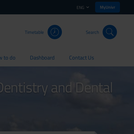
MyUnivr
ENG
Timetable
Search
 to do
Dashboard
Contact Us
rent
current
current
Dentistry and Dental