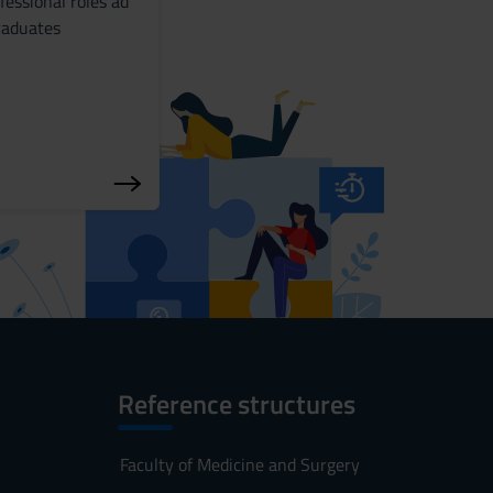
fessional roles ad
raduates
Reference structures
Faculty of Medicine and Surgery