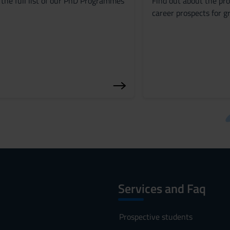
the full list of our PhD Programmes
Find out about the pro
career prospects for g
Services and Faq
Prospective students