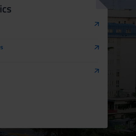
ics
es