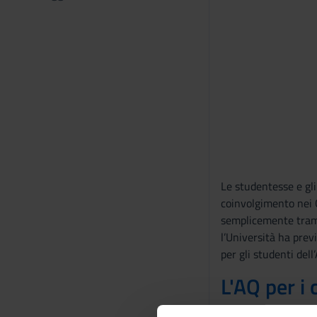
Le studentesse e gli
coinvolgimento nei G
semplicemente tramit
l’Università ha prev
per gli studenti del
L'AQ per i 