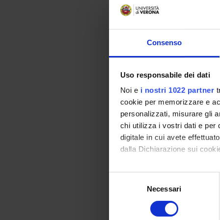
Consenso
Uso responsabile dei dati
Noi e
i nostri 1022 partner
t
cookie per memorizzare e acce
personalizzati, misurare gli an
chi utilizza i vostri dati e pe
digitale in cui avete effettua
dalla Dichiarazione sui cookie
Con il tuo consenso, vorrem
S
raccogliere informazi
Necessari
e
Identificare il tuo di
l
digitali).
e