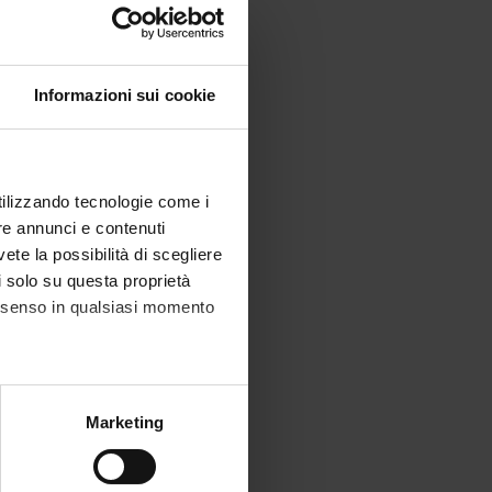
Informazioni sui cookie
utilizzando tecnologie come i
re annunci e contenuti
vete la possibilità di scegliere
li solo su questa proprietà
consenso in qualsiasi momento
alche metro,
Marketing
e specifiche (impronte