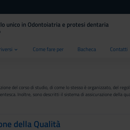
lo unico in Odontoiatria e protesi dentaria
o
riversi
Come fare per
Bacheca
Contatti
current
current
current
ione del corso di studio, di come lo stesso è organizzato, del regola
tesca. Inoltre, sono descritti il sistema di assicurazione della qual
one della Qualità