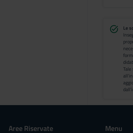
Le s
Inse
prop
nece
form
didat
Tale
all’i
aggi
dall
Aree Riservate
Menu