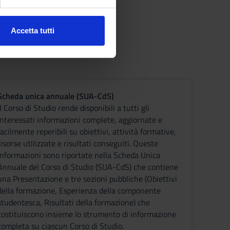
ezione dettagli
. Puoi
Accetta tutti
l media e per analizzare il
ostri partner che si occupano
azioni che hai fornito loro o
Scheda unica annuale (SUA-CdS)
Il Corso di Studio rende disponibili a tutti gli
interessati informazioni complete, aggiornate e
facilmente reperibili su obiettivi, attività formative,
risorse utilizzate e risultati conseguiti. Queste
informazioni sono riportate nella Scheda Unica
Annuale del Corso di Studio (SUA-CdS) che contiene
una Presentazione e tre sezioni pubbliche (Obiettivi
della formazione, Esperienza della componente
studentesca, Risultati della formazione) che
costituiscono insieme lo strumento di informazione
completa su ciascun Corso di Studio.