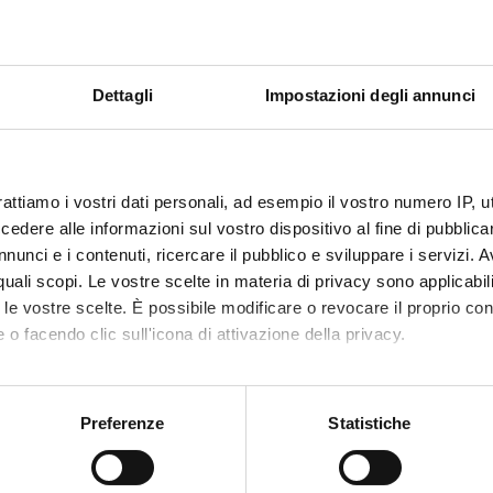
Dettagli
Impostazioni degli annunci
rattiamo i vostri dati personali, ad esempio il vostro numero IP, 
dere alle informazioni sul vostro dispositivo al fine di pubblica
nunci e i contenuti, ricercare il pubblico e sviluppare i servizi. A
r quali scopi. Le vostre scelte in materia di privacy sono applicabi
to le vostre scelte. È possibile modificare o revocare il proprio 
 o facendo clic sull'icona di attivazione della privacy.
mo anche:
oni sulla tua posizione geografica, con un'approssimazione di qu
Preferenze
Statistiche
spositivo, scansionandolo attivamente alla ricerca di caratteristich