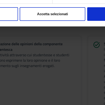
aborati i tuoi dati personali e imposta le tue preferenze nella
s
consenso in qualsiasi momento dalla Dichiarazione sui cookie.
Accetta selezionati
nalizzare contenuti ed annunci, per fornire funzionalità dei socia
inoltre informazioni sul modo in cui utilizzi il nostro sito con i n
icità e social media, i quali potrebbero combinarle con altre inform
lizzo dei loro servizi.
vazione delle opinioni della componente
entesca
ttività attraverso cui studentesse e studenti
no esprimere la loro opinione e il loro
imento sugli insegnamenti erogati.