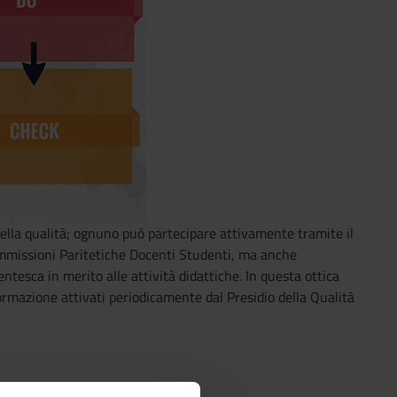
ella qualità; ognuno può partecipare attivamente tramite il
Commissioni Paritetiche Docenti Studenti, ma anche
esca in merito alle attività didattiche. In questa ottica
 formazione attivati periodicamente dal Presidio della Qualità