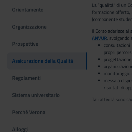
La “qualità” di un Co
Orientamento
formazione offerto, 
(componente studente
Organizzazione
Il Corso aderisce al 
ANVUR
, svolgendo a
Prospettive
consultazioni 
propri percors
progettazione 
Assicurazione della Qualità
organizzazione 
monitoraggio d
Regolamenti
messa a dispos
risultati di a
Sistema universitario
Tali attività sono ca
Perché Verona
Alloggi