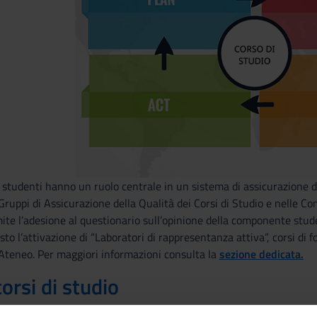
 studenti hanno un ruolo centrale in un sistema di assicurazione d
ruppi di Assicurazione della Qualità dei Corsi di Studio e nelle 
e l’adesione al questionario sull’opinione della componente student
isto l’attivazione di “Laboratori di rappresentanza attiva”, corsi di
l’Ateneo. Per maggiori informazioni consulta la
sezione dedicata.
corsi di studio