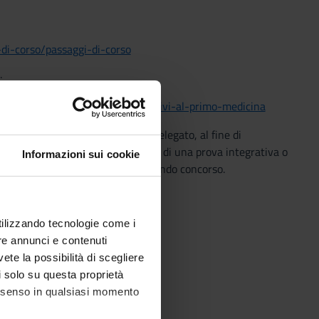
-di-corso/passaggi-di-corso
:
urgia/ammissione-ad-anni-successivi-al-primo-medicina
, il Collegio Didattico o organo delegato, al fine di
uò deliberare la somministrazione di una prova integrativa o
Informazioni sui cookie
 alla pubblicazione dell’apposito bando concorso.
utilizzando tecnologie come i
re annunci e contenuti
vete la possibilità di scegliere
li solo su questa proprietà
consenso in qualsiasi momento