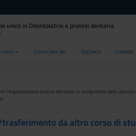
lo unico in Odontoiatria e protesi dentaria
o
riversi
Come fare per
Bacheca
Contatti
current
current
current
ti l'organizzazione pratica del corso, lo svolgimento delle attività 
e.
trasferimento da altro corso di stu