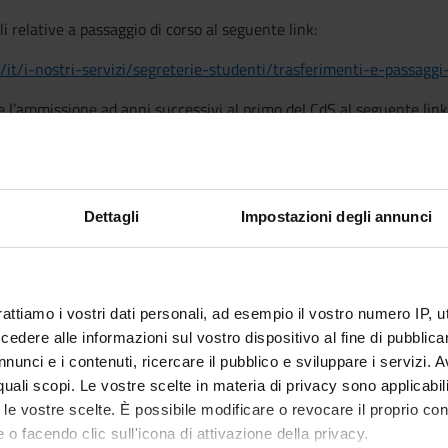
i relative a passaggio di corso al seguente link:
t/it/i-nostri-servizi/segreterie-studenti/trasferimenti-e-passaggi
e l’ammissione ad anni successivi al primo del CdS al seguente link
t/it/i-nostri-servizi/gestione-carriere-studenti-medicina-e-chir
fettibile numero di posti disponibili e il numero di CFU riconoscibili
uatoria di merito degli ammissibili ad anni successivi al primo, p
Dettagli
Impostazioni degli annunci
utazione, i cui termini e modalità saranno resi noti contestualmente
rattiamo i vostri dati personali, ad esempio il vostro numero IP, 
dere alle informazioni sul vostro dispositivo al fine di pubblica
nunci e i contenuti, ricercare il pubblico e sviluppare i servizi. A
r quali scopi. Le vostre scelte in materia di privacy sono applicabi
to le vostre scelte. È possibile modificare o revocare il proprio 
 o facendo clic sull'icona di attivazione della privacy.