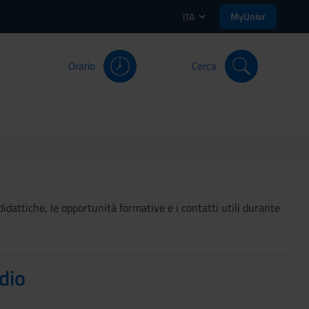
MyUnivr
ITA
Orario
Cerca
didattiche, le opportunità formative e i contatti utili durante
dio