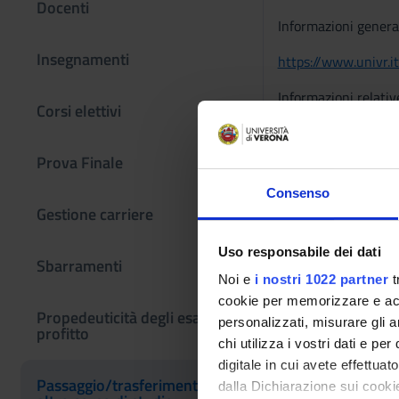
Docenti
Informazioni general
Insegnamenti
https://www.univr.i
Informazioni relativ
Corsi elettivi
https://www.univr.i
Prova Finale
Fermo restando l’inde
determinare una grad
Consenso
altri criteri di val
Gestione carriere
Uso responsabile dei dati
Sbarramenti
Noi e
i nostri 1022 partner
t
cookie per memorizzare e acce
Propedeuticità degli esami di
personalizzati, misurare gli an
profitto
chi utilizza i vostri dati e pe
digitale in cui avete effettua
Passaggio/trasferimento da
dalla Dichiarazione sui cookie