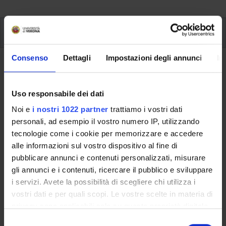
Prova Finale
Prova Finale
Consenso
Dettagli
Impostazioni degli annunci
In
Documenti
Uso responsabile dei dati
Noi e
i nostri 1022 partner
trattiamo i vostri dati
TITOLO
INFO FILE
personali, ad esempio il vostro numero IP, utilizzando
pdf, it, 288 KB, 8/11/22
tecnologie come i cookie per memorizzare e accedere
Copertina tesi_fac
alle informazioni sul vostro dispositivo al fine di
simile
pubblicare annunci e contenuti personalizzati, misurare
gli annunci e i contenuti, ricercare il pubblico e sviluppare
pdf, it, 305 KB, 3/24/22
Norme redazionali
i servizi. Avete la possibilità di scegliere chi utilizza i
vostri dati e per quali scopi. Le vostre scelte in materia di
della tesi di laurea
privacy sono applicabili solo su questa proprietà digitale
in cui avete effettuato le vostre scelte. È possibile
S