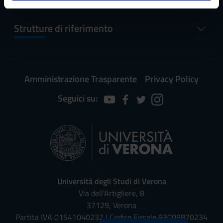
analizzare il nostro traffico. Condividiamo inoltre
informazioni sul modo in cui utilizzi il nostro sito con i
nostri partner che si occupano di analisi dei dati web,
Strutture di riferimento
pubblicità e social media, i quali potrebbero combinarle
con altre informazioni che hai fornito loro o che hanno
raccolto dal tuo utilizzo dei loro servizi.
Amministrazione Trasparente
Privacy Policy
Seguici su:
Università degli Studi di Verona
Via dell'Artigliere, 8
37129, Verona
Partita IVA 01541040232 | Codice Fiscale 93009870234