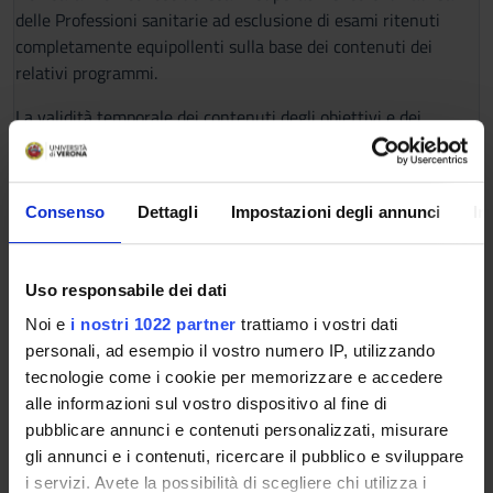
delle Professioni sanitarie ad esclusione di esami ritenuti
completamente equipollenti sulla base dei contenuti dei
relativi programmi.
La validità temporale dei contenuti degli obiettivi e dei
programmi degli insegnamenti (Syllabus) è soggetta al
principio di obsolescenza.
L'obsolescenza si calcola a decorrere dall’anno solare di
Consenso
Dettagli
Impostazioni degli annunci
In
presentazione della domanda di valutazione della carriera
pregressa a ritroso di otto anni.
Uso responsabile dei dati
Si applica solo a studenti con carriere in corso.
Noi e
i nostri 1022 partner
trattiamo i vostri dati
Il Collegio Didattico o altro organo delegato, valuterà e
personali, ad esempio il vostro numero IP, utilizzando
delibererà il riconoscimento della carriera pregressa,
tecnologie come i cookie per memorizzare e accedere
analizzando i programmi degli esami superati, i CFU
alle informazioni sul vostro dispositivo al fine di
assegnati, la congruità delle tipologie e dei contenuti delle
pubblicare annunci e contenuti personalizzati, misurare
attività formative con gli obiettivi formativi specifici delle
gli annunci e i contenuti, ricercare il pubblico e sviluppare
attività previste dal CdLM a Ciclo Unico in Odontoiatria e
i servizi. Avete la possibilità di scegliere chi utilizza i