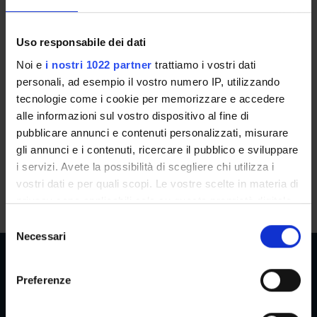
Back to the study plan
Uso responsabile dei dati
Professional practical-evaluative
Noi e
i nostri 1022 partner
trattiamo i vostri dati
internship - 5th year (It will be
personali, ad esempio il vostro numero IP, utilizzando
activated in the A.Y. 2030/2031)
tecnologie come i cookie per memorizzare e accedere
alle informazioni sul vostro dispositivo al fine di
Teaching code
Credits
pubblicare annunci e contenuti personalizzati, misurare
4S011763
20
gli annunci e i contenuti, ricercare il pubblico e sviluppare
i servizi. Avete la possibilità di scegliere chi utilizza i
Scientific Disciplinary Sector (SSD)
vostri dati e per quali scopi. Le vostre scelte in materia di
- - -
privacy sono applicabili solo su questa proprietà digitale
in cui avete effettuato le vostre scelte. È possibile
S
modificare o revocare il proprio consenso in qualsiasi
Necessari
e
momento dalla Dichiarazione sui cookie o facendo clic
l
sull'icona di attivazione della privacy.
e
Preferenze
z
Con il tuo consenso, vorremmo anche:
Reserved Areas
i