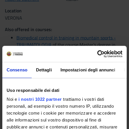
Location
VERONA
Also offered in courses:
Biomedical control in training in mountain sports -
TRAUMATOLOGIA
of the course Master's degree in
Sport Science and Physical Performance
Patologie osteoarticolari nelle attivita' motorie e nello
sport - TRAUMATOLOGIA
of the course Master's
Consenso
Dettagli
Impostazioni degli annunci
In
degree in Sport Science and Physical Performance
Patologie osteoarticolari nelle attivita' motorie e nello
sport - RIEDUCAZIONE OSTEOARTICOLARE E
Uso responsabile dei dati
MOTORIA
of the course Master's degree in Sport
Science and Physical Performance
Noi e
i nostri 1022 partner
trattiamo i vostri dati
personali, ad esempio il vostro numero IP, utilizzando
Courses Single
tecnologie come i cookie per memorizzare e accedere
Authorized with reserve
alle informazioni sul vostro dispositivo al fine di
pubblicare annunci e contenuti personalizzati, misurare