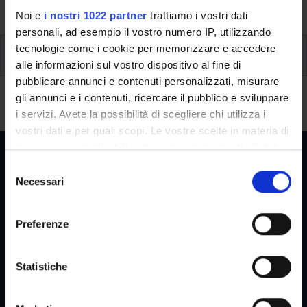
University, from enrolment to graduation.
Noi e
i nostri 1022 partner
trattiamo i vostri dati
personali, ad esempio il vostro numero IP, utilizzando
tecnologie come i cookie per memorizzare e accedere
Student mentoring
alle informazioni sul vostro dispositivo al fine di
pubblicare annunci e contenuti personalizzati, misurare
Student mentoring
gli annunci e i contenuti, ricercare il pubblico e sviluppare
i servizi. Avete la possibilità di scegliere chi utilizza i
vostri dati e per quali scopi. Le vostre scelte in materia di
privacy sono applicabili solo su questa proprietà digitale
in cui avete effettuato le vostre scelte. È possibile
S
modificare o revocare il proprio consenso in qualsiasi
Necessari
e
momento dalla Dichiarazione sui cookie o facendo clic
Reserved Areas
l
sull'icona di attivazione della privacy.
e
Preferenze
z
Con il tuo consenso, vorremmo anche:
i
Menu
raccogliere informazioni sulla tua posizione
o
Statistiche
geografica, con un'approssimazione di qualche
n
metro,
e