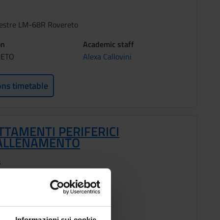
estre LM-68R Rovereto
on
Academic staff
RETO
Alexa Callovini
ons timetable
TTAMENTI PERIFERICI
'ALLENAMENTO
s
estre LM-68R Rovereto
Informazioni sui cookie