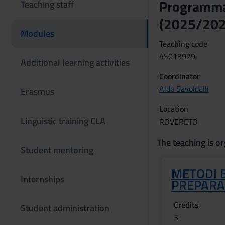
Programmaz
Teaching staff
(2025/202
Modules
Teaching code
4S013929
Additional learning activities
Coordinator
Aldo Savoldelli
Erasmus
Location
Linguistic training CLA
ROVERETO
The teaching is or
Student mentoring
METODI E
Internships
PREPARAZ
Credits
Student administration
3