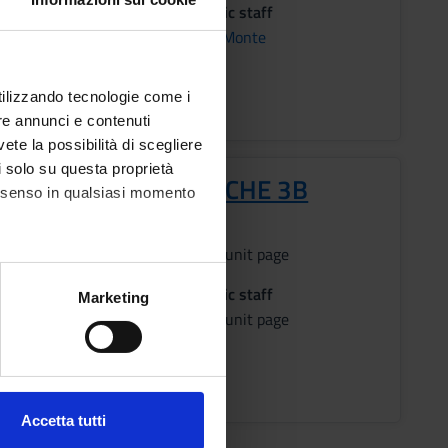
on
Academic staff
RETO
Andrea Monte
ons timetable
utilizzando tecnologie come i
re annunci e contenuti
vete la possibilità di scegliere
li solo su questa proprietà
VITÀ TECNICO PRATICHE 3B
consenso in qualsiasi momento
s
Period
See the unit page
on
Academic staff
alche metro,
Marketing
RETO
See the unit page
e specifiche (impronte
ezione dettagli
. Puoi
ons timetable
Accetta tutti
l media e per analizzare il