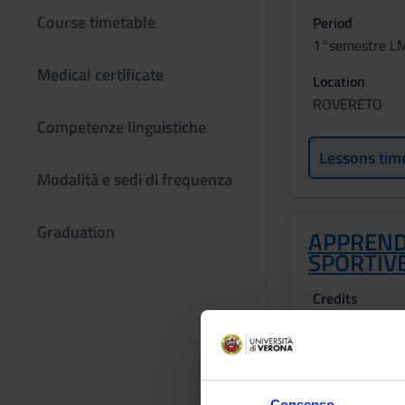
Course timetable
Period
1°semestre L
Medical certificate
Location
ROVERETO
Competenze linguistiche
Lessons tim
Modalità e sedi di frequenza
Graduation
APPREND
SPORTIV
Credits
3
Period
1°semestre L
Consenso