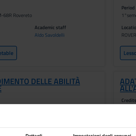
Period
M-68R Rovereto
1°sem
Academic staff
Locati
Aldo Savoldelli
ROVE
etable
Less
IMENTO DELLE ABILITÀ
ADA
E
ALL
Credit
3
Period
M-68R Rovereto
1°sem
Dettagli
Impostazioni degli annunci