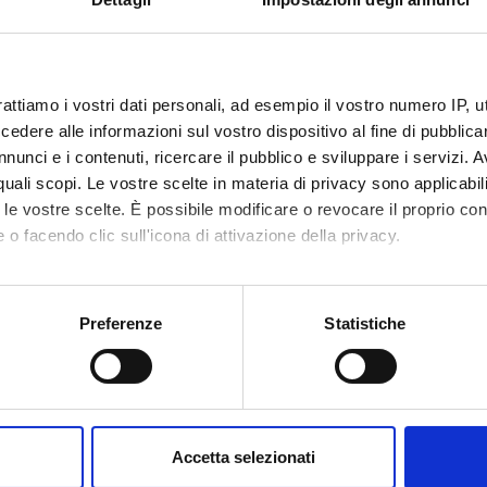
Academic staff
Locati
Mauro Nardon
ROVE
etable
Less
rattiamo i vostri dati personali, ad esempio il vostro numero IP, 
dere alle informazioni sul vostro dispositivo al fine di pubblica
nunci e i contenuti, ricercare il pubblico e sviluppare i servizi. A
r quali scopi. Le vostre scelte in materia di privacy sono applicabi
 TECNICO PRATICHE 2B
ATTI
to le vostre scelte. È possibile modificare o revocare il proprio 
 o facendo clic sull'icona di attivazione della privacy.
Period
Credit
See the unit page
3
mo anche:
Academic staff
Locati
oni sulla tua posizione geografica, con un'approssimazione di qu
Preferenze
Statistiche
See the unit page
ROVE
spositivo, scansionandolo attivamente alla ricerca di caratteristich
aborati i tuoi dati personali e imposta le tue preferenze nella
s
etable
Less
consenso in qualsiasi momento dalla Dichiarazione sui cookie.
Accetta selezionati
nalizzare contenuti ed annunci, per fornire funzionalità dei socia