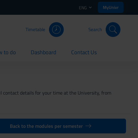
MyUnivr
ENG
Timetable
Search
 to do
Dashboard
Contact Us
rent
current
current
 contact details for your time at the University, from
Back to the modules per semester