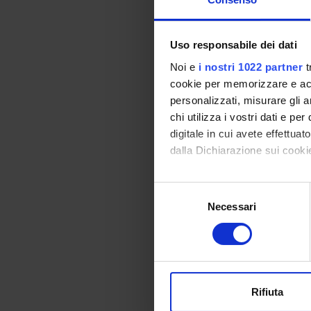
Location
ROVERETO
Uso responsabile dei dati
Lessons tim
Noi e
i nostri 1022 partner
t
cookie per memorizzare e acce
personalizzati, misurare gli an
chi utilizza i vostri dati e pe
ATTIVITÀ
digitale in cui avete effettua
dalla Dichiarazione sui cookie
Credits
3
Con il tuo consenso, vorrem
S
Location
raccogliere informazi
Necessari
e
ROVERETO
Identificare il tuo di
l
digitali).
e
Approfondisci come vengono el
z
Lessons tim
modificare o ritirare il tuo 
i
o
Rifiuta
Utilizziamo i cookie per perso
n