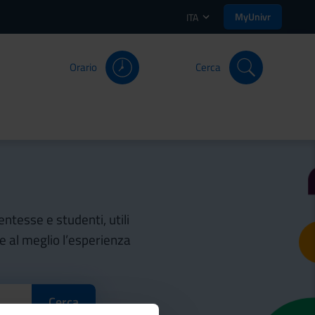
MyUnivr
ITA
Orario
Cerca
entesse e studenti, utili
re al meglio l’esperienza