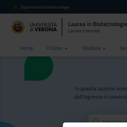
Dipartimento di Biotecnologie
Laurea in Biotecnologi
Laurea triennale
Home
Il Corso
Studiare
Isc
current
In questa sezione sono d
dall'ingresso in univers