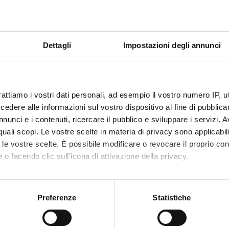
Dettagli
Impostazioni degli annunci
rattiamo i vostri dati personali, ad esempio il vostro numero IP, 
dere alle informazioni sul vostro dispositivo al fine di pubblica
Studenti rifugiati
nunci e i contenuti, ricercare il pubblico e sviluppare i servizi. A
(programma Unicore)
r quali scopi. Le vostre scelte in materia di privacy sono applicabi
to le vostre scelte. È possibile modificare o revocare il proprio 
 o facendo clic sull'icona di attivazione della privacy.
mo anche:
oni sulla tua posizione geografica, con un'approssimazione di qu
Preferenze
Statistiche
spositivo, scansionandolo attivamente alla ricerca di caratteristich
Servizi e Faq