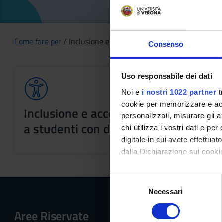
Come fare per
/ Inclusione e accessibilità
Consenso
Uso responsabile dei dati
Noi e
i nostri 1022 partner
t
cookie per memorizzare e acce
Inclusione e accessibilità: supporto
personalizzati, misurare gli an
a studenti con disabilità e DSA
chi utilizza i vostri dati e pe
digitale in cui avete effettua
dalla Dichiarazione sui cookie
Con il tuo consenso, vorrem
S
raccogliere informazi
Necessari
e
Identificare il tuo di
l
Aree Riservate
Menu
digitali).
e