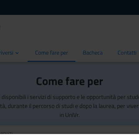
e
riversi
Come fare per
Bacheca
Contatti
current
current
current
Come fare per
isponibili i servizi di supporto e le opportunità per stud
ità, durante il percorso di studi e dopo la laurea, per vive
in UniVr.