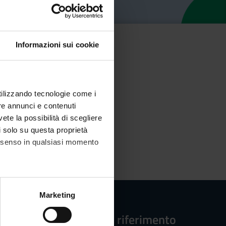
Informazioni sui cookie
utilizzando tecnologie come i
re annunci e contenuti
vete la possibilità di scegliere
li solo su questa proprietà
consenso in qualsiasi momento
alche metro,
Marketing
e specifiche (impronte
Strutture di riferimento