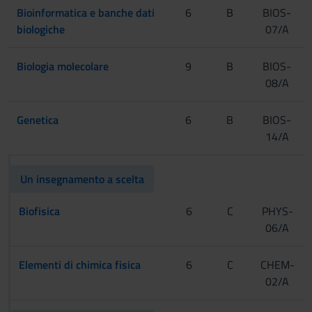
Bioinformatica e banche dati
6
B
BIOS-
biologiche
07/A
Biologia molecolare
9
B
BIOS-
08/A
Genetica
6
B
BIOS-
14/A
Un insegnamento a scelta
Biofisica
6
C
PHYS-
06/A
Elementi di chimica fisica
6
C
CHEM-
02/A