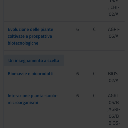
15/A
,ICHI-
02/A
Evoluzione delle piante
6
C
AGRI-
coltivate e prospettive
06/A
biotecnologiche
Un insegnamento a scelta 
Biomasse e bioprodotti
6
C
BIOS-
02/A
Interazione pianta-suolo-
6
C
AGRI-
microorganismi
05/B
,AGRI-
06/B
,BIOS-