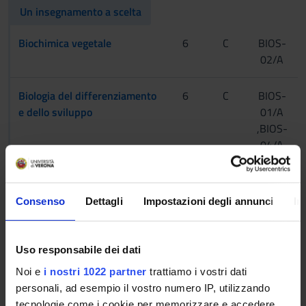
Un insegnamento a scelta
Biochimica vegetale
6
C
BIOS-
02/A
Biologia del differenziamento
6
C
BIOS-
e dello sviluppo
01/A
,BIOS-
04/A
Un insegnamento a scelta
Consenso
Dettagli
Impostazioni degli annunci
In
Fisiologia umana
6
C
BIOS-
06/A
Uso responsabile dei dati
Fisiologia vegetale
6
C
BIOS-
Noi e
i nostri 1022 partner
trattiamo i vostri dati
02/A
personali, ad esempio il vostro numero IP, utilizzando
tecnologie come i cookie per memorizzare e accedere