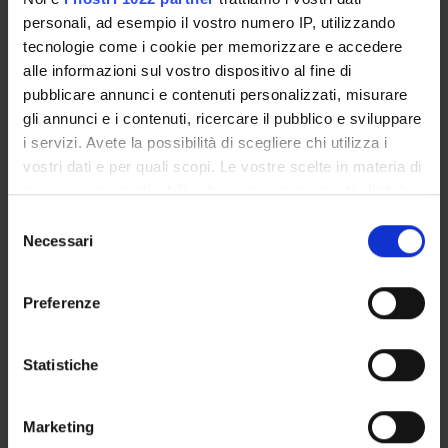
personali, ad esempio il vostro numero IP, utilizzando
100
%
tecnologie come i cookie per memorizzare e accedere
alle informazioni sul vostro dispositivo al fine di
pubblicare annunci e contenuti personalizzati, misurare
gli annunci e i contenuti, ricercare il pubblico e sviluppare
Overall programme satisfaction
(2023)
i servizi. Avete la possibilità di scegliere chi utilizza i
vostri dati e per quali scopi. Le vostre scelte in materia di
privacy sono applicabili solo su questa proprietà digitale
in cui avete effettuato le vostre scelte. È possibile
S
modificare o revocare il proprio consenso in qualsiasi
Necessari
e
momento dalla Dichiarazione sui cookie o facendo clic
100
%
l
sull'icona di attivazione della privacy.
e
Preferenze
z
Con il tuo consenso, vorremmo anche:
i
raccogliere informazioni sulla tua posizione
o
Statistiche
Graduate employment rate
geografica, con un'approssimazione di qualche
n
(2022)
metro,
e
Marketing
Identificare il tuo dispositivo, scansionandolo
d