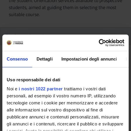
the Student Orientation services available to prospective
students, aimed at guiding them in selecting the most
suitable course.
Student orientation
The newly updated Student Orientation Office website is
Consenso
Dettagli
Impostazioni degli annunci
In
designed to provide a more comprehensive and user-friendly
service. The primary users are secondary school students
exploring the University for the first time, along wiht0 high
Uso responsabile dei dati
schools’ University Orientation Services which organise
activities to assist graduating students in their post-diploma
Noi e
i nostri 1022 partner
trattiamo i vostri dati
decisions. The orientation process helps prospective students
personali, ad esempio il vostro numero IP, utilizzando
plan and select the best options that align with their
tecnologie come i cookie per memorizzare e accedere
expectations, preferences, and aspirations.
alle informazioni sul vostro dispositivo al fine di
pubblicare annunci e contenuti personalizzati, misurare
More details:
www.univr.it/orientamento
(italian page)
gli annunci e i contenuti, ricercare il pubblico e sviluppare
i servizi. Avete la possibilità di scegliere chi utilizza i