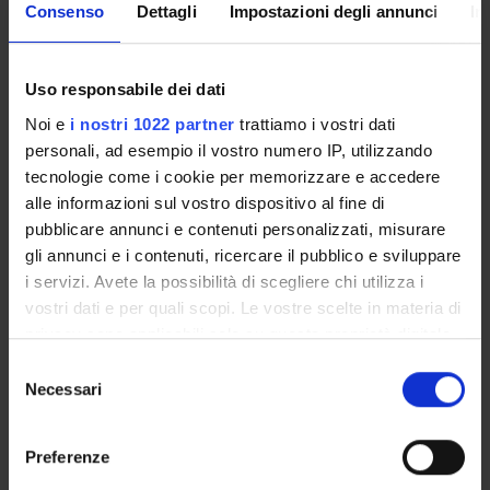
Consenso
Dettagli
Impostazioni degli annunci
In
È il documento che specifica gli aspetti organizzativi del
Corso di Studio, in conformità con il Regolamento Didattico
di Ateneo e con l’Ordinamento del Corso. Viene pubblicato
Uso responsabile dei dati
nei mesi di
giugno/luglio
e contiene informazioni generali
Noi e
i nostri 1022 partner
trattiamo i vostri dati
sul Corso di Studio, sugli insegnamenti e sulle regole sul
personali, ad esempio il vostro numero IP, utilizzando
percorso di formazione.
tecnologie come i cookie per memorizzare e accedere
alle informazioni sul vostro dispositivo al fine di
Altri Regolamenti
pubblicare annunci e contenuti personalizzati, misurare
gli annunci e i contenuti, ricercare il pubblico e sviluppare
i servizi. Avete la possibilità di scegliere chi utilizza i
Regolamento sulla contribuzione
vostri dati e per quali scopi. Le vostre scelte in materia di
studentesca
privacy sono applicabili solo su questa proprietà digitale
Link
in cui avete effettuato le vostre scelte. È possibile
S
modificare o revocare il proprio consenso in qualsiasi
Necessari
e
momento dalla Dichiarazione sui cookie o facendo clic
l
sull'icona di attivazione della privacy.
Regolamento studenti
e
Preferenze
Link
z