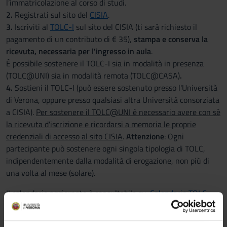
l’immatricolazione al corso di studi.
2.
Registrati sul sito del
CISIA
.
3.
Iscriviti al
TOLC-I
sul sito del CISIA (ti sarà richiesto il
pagamento di un contributo di € 35),
stampa e conserva la
ricevuta, necessaria per l'ingresso in aula
.
È possibile sostenere il TOLC-I sia in modalità in presenza
(TOLC@UNI) sia in modalità remota (TOLC@CASA)
.
4.
Sostieni il TOLC-I (può essere sostenuto presso l'Università
di Verona, oppure presso qualsiasi altra Università consorziata
a CISIA).
Per sostenere il TOLC@UNI è necessario avere con sè
la ricevuta d'iscrizione e ricordarsi a memoria le proprie
credenziali di accesso al sito CISIA
.
Attenzione
: Ogni
partecipante può sostenere ogni singola tipologia di TOLC,
indipendentemente dalla modalità di erogazione, non più di
una volta al mese (solare).
Il calendario aggiornato è consultabile su:
Calendario TOLC-
I
. Per maggiori informazioni leggi il
Regolamento TOLC
.
Presso l'Università di Verona i TOLC si svolgono
da gennaio a