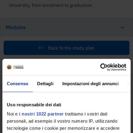
University, from enrolment to graduation.
Modules
Back to the study plan
System and control theory (It will
be activated in the
A.Y. 2027/2028)
Consenso
Dettagli
Impostazioni degli annunci
In
Teaching code
Credits
4S009870
6
Uso responsabile dei dati
Scientific Disciplinary Sector (SSD)
Noi e
i nostri 1022 partner
trattiamo i vostri dati
ING-INF/04 - AUTOMATICA
personali, ad esempio il vostro numero IP, utilizzando
tecnologie come i cookie per memorizzare e accedere
Learning objectives