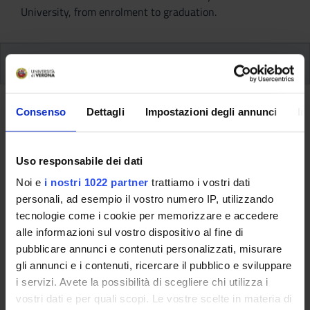
University, from enrolment to graduation.
Modules
Back to the study plan
Consenso
Dettagli
Impostazioni degli annunci
In
Progettazione di robot e
applicazioni (It will be activated in
Uso responsabile dei dati
the A.Y. 2027/2028)
Noi e
i nostri 1022 partner
trattiamo i vostri dati
personali, ad esempio il vostro numero IP, utilizzando
Teaching code
Credits
tecnologie come i cookie per memorizzare e accedere
4S014142
6
alle informazioni sul vostro dispositivo al fine di
pubblicare annunci e contenuti personalizzati, misurare
Scientific Disciplinary Sector (SSD)
gli annunci e i contenuti, ricercare il pubblico e sviluppare
ING-INF/04 - AUTOMATICA
i servizi. Avete la possibilità di scegliere chi utilizza i
vostri dati e per quali scopi. Le vostre scelte in materia di
Learning objectives