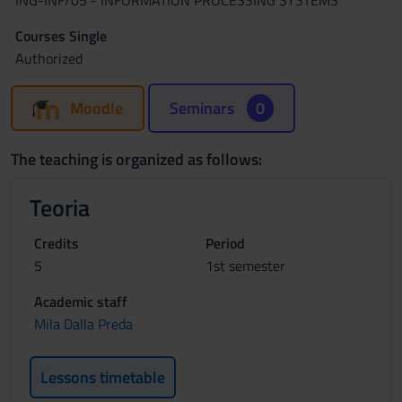
ING-INF/05 - INFORMATION PROCESSING SYSTEMS
Courses Single
Authorized
Moodle
Seminars
0
The teaching is organized as follows:
Teoria
Credits
Period
5
1st semester
Academic staff
Mila Dalla Preda
Lessons timetable