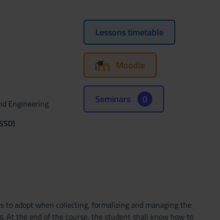
Lessons timetable
Moodle
Seminars
0
nd Engineering
(SSD)
s to adopt when collecting, formalizing and managing the
. At the end of the course, the student shall know how to