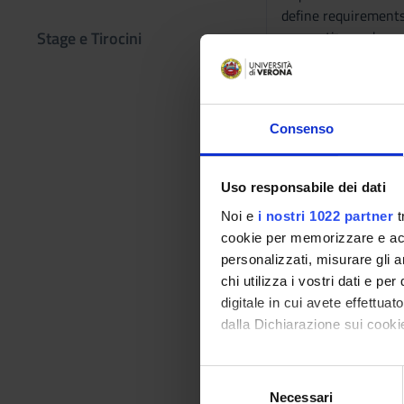
define requirements 
Stage e Tirocini
a proactive and con
Prerequisites
Knowledge of funda
Consenso
Program
The course program 
Uso responsabile dei dati
- Introduction to so
- Requirement elici
Noi e
i nostri 1022 partner
t
- Requirement Evalua
cookie per memorizzare e acce
- Requirement speci
personalizzati, misurare gli an
- Requirement qualit
chi utilizza i vostri dati e pe
- Requirement evolut
digitale in cui avete effettua
- Goal oriented: gra
dalla Dichiarazione sui cookie
Didactic met
Con il tuo consenso, vorrem
S
Frontal lectures, pr
raccogliere informazi
Necessari
e