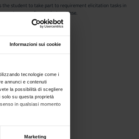
the student to take part to requirement elicitation tasks in
support every software design phase.
Informazioni sui cookie
utilizzando tecnologie come i
re annunci e contenuti
ith diagrams
vete la possibilità di scegliere
li solo su questa proprietà
consenso in qualsiasi momento
alche metro,
Marketing