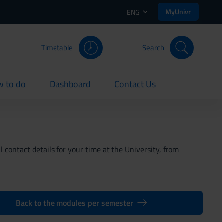
MyUnivr
ENG
Timetable
Search
 to do
Dashboard
Contact Us
rent
current
current
 contact details for your time at the University, from
Back to the modules per semester