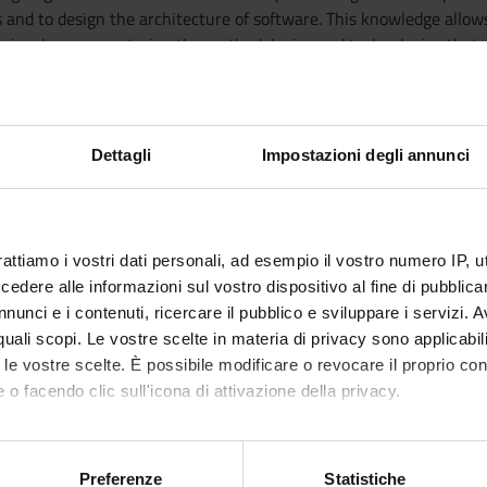
and to design the architecture of software. This knowledge allows 
sciously way, mastering the methodologies and technologies that 
 and basic notions
mentals of UML
Dettagli
Impostazioni degli annunci
includes the following topics:
ftware engineering: definitions, case studies.
tation: artefact driven and stakeholder driven methodologies
rattiamo i vostri dati personali, ad esempio il vostro numero IP, 
tion: Inconsistency, risk analysis, alternatives prioritization
dere alle informazioni sul vostro dispositivo al fine di pubblica
fication and documentation: with structured natural language, w
nunci e i contenuti, ricercare il pubblico e sviluppare i servizi. A
y: inspection and review, validation, verification
r quali scopi. Le vostre scelte in materia di privacy sono applicabi
ion: revision, variant, change anticipation
to le vostre scelte. È possibile modificare o revocare il proprio 
nularity, types and categories
 o facendo clic sull'icona di attivazione della privacy.
hods
mo anche:
actical laboratory and discussions.
oni sulla tua posizione geografica, con un'approssimazione di qu
Preferenze
Statistiche