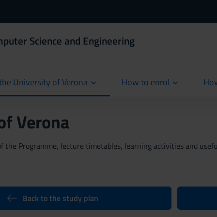
mputer Science and Engineering
the University of Verona
How to enrol
How
cur
 of Verona
 the Programme, lecture timetables, learning activities and useful
Back to the study plan