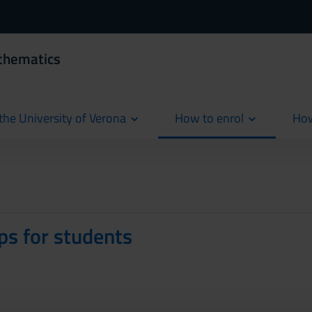
thematics
the University of Verona
How to enrol
How
cur
ps for students