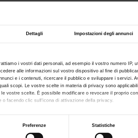
Dettagli
Impostazioni degli annunci
rattiamo i vostri dati personali, ad esempio il vostro numero IP, 
dere alle informazioni sul vostro dispositivo al fine di pubblica
nunci e i contenuti, ricercare il pubblico e sviluppare i servizi. A
r quali scopi. Le vostre scelte in materia di privacy sono applicabi
to le vostre scelte. È possibile modificare o revocare il proprio 
 o facendo clic sull'icona di attivazione della privacy.
mo anche:
oni sulla tua posizione geografica, con un'approssimazione di qu
Preferenze
Statistiche
spositivo, scansionandolo attivamente alla ricerca di caratteristich