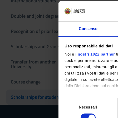
International students
Double and joint degrees
Consenso
Recognition of prior learning
Scholarships and Grants
Uso responsabile dei dati
Noi e
i nostri 1022 partner
t
Transfer from another
cookie per memorizzare e acce
University
personalizzati, misurare gli an
chi utilizza i vostri dati e pe
digitale in cui avete effettua
Course change
dalla Dichiarazione sui cookie
Scholarships for students
Con il tuo consenso, vorrem
S
raccogliere informazi
Necessari
e
Identificare il tuo di
l