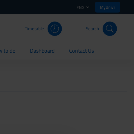
MyUnivr
ENG
Timetable
Search
 to do
Dashboard
Contact Us
rent
current
current