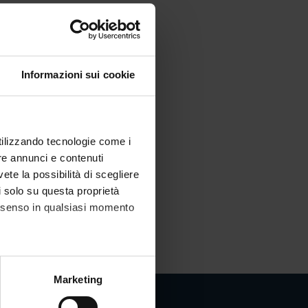
Informazioni sui cookie
utilizzando tecnologie come i
re annunci e contenuti
vete la possibilità di scegliere
li solo su questa proprietà
consenso in qualsiasi momento
alche metro,
Marketing
e specifiche (impronte