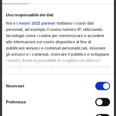
Doppio Titolo S72
Uso responsabile dei dati
Coordinatore
Noi e
i nostri 1022 partner
trattiamo i vostri dati
Giandomenico Orlandi
personali, ad esempio il vostro numero IP, utilizzando
tecnologie come i cookie per memorizzare e accedere
Area Disciplinare del Programma
alle informazioni sul vostro dispositivo al fine di
pubblicare annunci e contenuti personalizzati, misurare
Scienze Naturali e Ingegneristiche
gli annunci e i contenuti, ricercare il pubblico e sviluppare
i servizi. Avete la possibilità di scegliere chi utilizza i
+
vostri dati e per quali scopi. Le vostre scelte in materia di
−
privacy sono applicabili solo su questa proprietà digitale
in cui avete effettuato le vostre scelte. È possibile
S
modificare o revocare il proprio consenso in qualsiasi
Necessari
e
momento dalla Dichiarazione sui cookie o facendo clic
l
sull'icona di attivazione della privacy.
e
Preferenze
z
Con il tuo consenso, vorremmo anche:
i