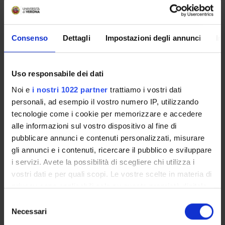
The Academic Calendar sets out the degree programme
lecture and exam timetables, as well as the relevant
Consenso
Dettagli
Impostazioni degli annunci
In
university closure dates..
Definition of lesson periods
Uso responsabile dei dati
Noi e
i nostri 1022 partner
trattiamo i vostri dati
PERIOD
FROM
TO
personali, ad esempio il vostro numero IP, utilizzando
I semestre
Oct 1,
Jan 29,
tecnologie come i cookie per memorizzare e accedere
2026
2027
alle informazioni sul vostro dispositivo al fine di
pubblicare annunci e contenuti personalizzati, misurare
gli annunci e i contenuti, ricercare il pubblico e sviluppare
II semestre
Mar 1,
Jun 11,
i servizi. Avete la possibilità di scegliere chi utilizza i
2027
2027
vostri dati e per quali scopi. Le vostre scelte in materia di
privacy sono applicabili solo su questa proprietà digitale
in cui avete effettuato le vostre scelte. È possibile
Exam sessions
S
modificare o revocare il proprio consenso in qualsiasi
Necessari
e
momento dalla Dichiarazione sui cookie o facendo clic