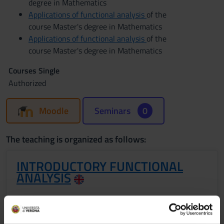
degree in Mathematics
Applications of functional analysis
of the
course Master's degree in Mathematics
Applications of functional analysis
of the
course Master's degree in Mathematics
Courses Single
Authorized
Moodle
Seminars
0
The teaching is organized as follows:
INTRODUCTORY FUNCTIONAL
ANALYSIS
Credits
Period
6
I semestre