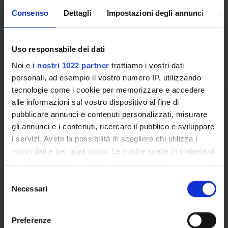
Academic staff
Consenso
Dettagli
Impostazioni degli annunci
In
Sisto Baldo
Antonio Marigonda
Uso responsabile dei dati
Lessons timetable
Noi e
i nostri 1022 partner
trattiamo i vostri dati
personali, ad esempio il vostro numero IP, utilizzando
tecnologie come i cookie per memorizzare e accedere
APPLICATIONS OF FUNCTIONAL
alle informazioni sul vostro dispositivo al fine di
ANALYSIS
pubblicare annunci e contenuti personalizzati, misurare
gli annunci e i contenuti, ricercare il pubblico e sviluppare
Credits
Period
i servizi. Avete la possibilità di scegliere chi utilizza i
6
I semestre
vostri dati e per quali scopi. Le vostre scelte in materia di
privacy sono applicabili solo su questa proprietà digitale
Academic staff
in cui avete effettuato le vostre scelte. È possibile
S
Sisto Baldo
modificare o revocare il proprio consenso in qualsiasi
Necessari
e
Antonio Marigonda
momento dalla Dichiarazione sui cookie o facendo clic
l
Giandomenico Orlandi
sull'icona di attivazione della privacy.
e
Preferenze
z