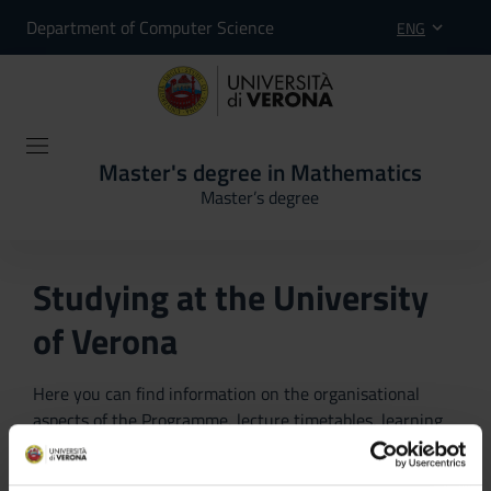
Department of Computer Science
ENG
Master's degree in Mathematics
Master’s degree
Studying at the University
of Verona
Here you can find information on the organisational
aspects of the Programme, lecture timetables, learning
activities and useful contact details for your time at the
University, from enrolment to graduation.