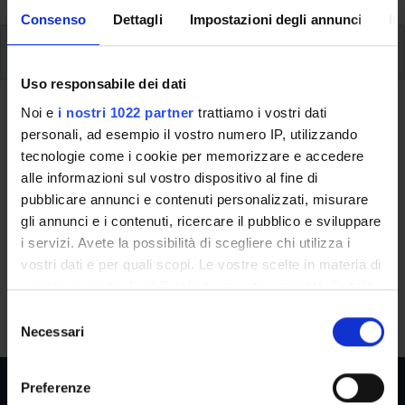
Consenso
Dettagli
Impostazioni degli annunci
In
Modules
Uso responsabile dei dati
Back to the study plan
Noi e
i nostri 1022 partner
trattiamo i vostri dati
personali, ad esempio il vostro numero IP, utilizzando
tecnologie come i cookie per memorizzare e accedere
Back to the modules per semester
alle informazioni sul vostro dispositivo al fine di
Partial differential equations
pubblicare annunci e contenuti personalizzati, misurare
gli annunci e i contenuti, ricercare il pubblico e sviluppare
Teaching code
Credits
i servizi. Avete la possibilità di scegliere chi utilizza i
4S001097
6
vostri dati e per quali scopi. Le vostre scelte in materia di
privacy sono applicabili solo su questa proprietà digitale
The course is given by
Partial differential equations
in cui avete effettuato le vostre scelte. È possibile
S
(2026/2027) - Master's degree in Mathematics
modificare o revocare il proprio consenso in qualsiasi
Necessari
e
momento dalla Dichiarazione sui cookie o facendo clic
l
sull'icona di attivazione della privacy.
e
Preferenze
z