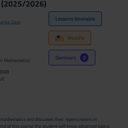
s (2025/2026)
Lessons timetable
erita Zorzi
Moodle
Seminars
0
 in Mathematics
(SSD)
GIC
 mathematics and discusses their repercussions in
end of this course the student will know advanced topics