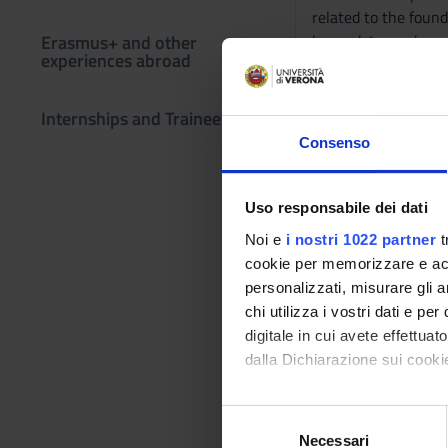
related to the found
Erasmus+ and other
beyond; to produce 
experiences abroad
Prerequisites
Internships and Traineeships
Bachelor's degree in 
the emphasis of the
Consenso
Program
Uso responsabile dei dati
Introduction to Zer
axiom of choice, etc.
Noi e
i nostri 1022 partner
t
Gödel's incompleten
cookie per memorizzare e acce
predicates, etc.).
personalizzati, misurare gli an
chi utilizza i vostri dati e pe
Didactic met
digitale in cui avete effettua
dalla Dichiarazione sui cookie
All lectures will be
optional tutorials.
Con il tuo consenso, vorrem
S
Learning ass
raccogliere informazi
Necessari
e