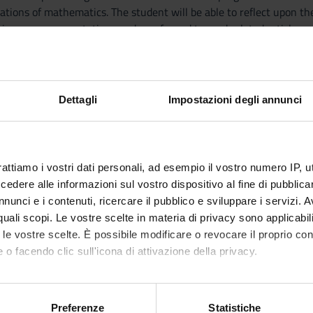
ations of mathematics. The student will be able to reflect upon th
rigorous argumentations and proofs; and to read related articles 
 and basic notions
mathematics (pure, applied, ...). Alternatively, a bachelor's degree i
 studies was put on formal and mathematical methods.
Dettagli
Impostazioni degli annunci
melo-Fraenkel style axiomatic set theory, with attention to constr
).
rattiamo i vostri dati personali, ad esempio il vostro numero IP, 
ess theorems and their repercussion on Hilbert's programme, with
dere alle informazioni sul vostro dispositivo al fine di pubblica
nunci e i contenuti, ricercare il pubblico e sviluppare i servizi. A
r quali scopi. Le vostre scelte in materia di privacy sono applicabi
hods
to le vostre scelte. È possibile modificare o revocare il proprio 
 o facendo clic sull'icona di attivazione della privacy.
 held in lecture hall. Additional homework exercises will be assigned
mo anche:
essment procedures
oni sulla tua posizione geografica, con un'approssimazione di qu
Preferenze
Statistiche