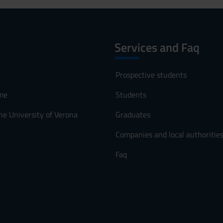
Services and Faq
Prospective students
me
Students
he University of Verona
Graduates
Companies and local authoritie
Faq