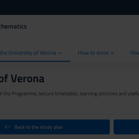
thematics
the University of Verona
How to enrol
How
cur
 of Verona
 the Programme, lecture timetables, learning activities and useful
Back to the study plan