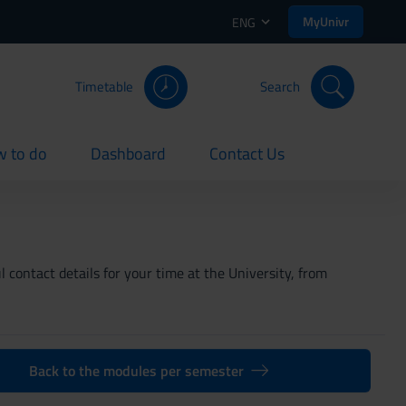
MyUnivr
ENG
Timetable
Search
 to do
Dashboard
Contact Us
rent
current
current
 contact details for your time at the University, from
Back to the modules per semester