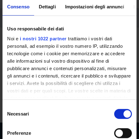
Consenso
Dettagli
Impostazioni degli annunci
In
Modules
Uso responsabile dei dati
Back to the study plan
Noi e
i nostri 1022 partner
trattiamo i vostri dati
personali, ad esempio il vostro numero IP, utilizzando
tecnologie come i cookie per memorizzare e accedere
Back to the modules per semester
alle informazioni sul vostro dispositivo al fine di
Advanced geometry
pubblicare annunci e contenuti personalizzati, misurare
gli annunci e i contenuti, ricercare il pubblico e sviluppare
Teaching code
Credits
i servizi. Avete la possibilità di scegliere chi utilizza i
4S003197
6
vostri dati e per quali scopi. Le vostre scelte in materia di
privacy sono applicabili solo su questa proprietà digitale
The course is given by
Advanced geometry
(2026/2027) -
in cui avete effettuato le vostre scelte. È possibile
S
Master's degree in Mathematics
modificare o revocare il proprio consenso in qualsiasi
Necessari
e
momento dalla Dichiarazione sui cookie o facendo clic
l
sull'icona di attivazione della privacy.
e
Preferenze
z