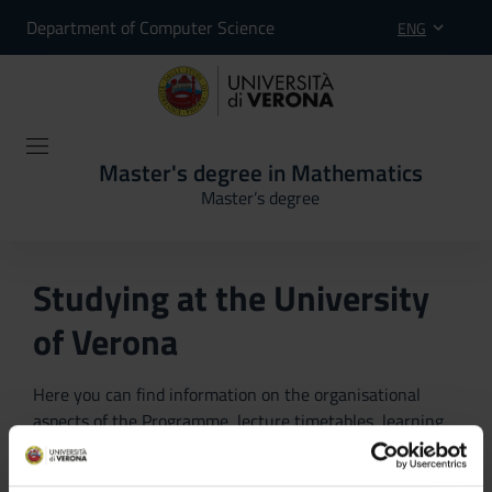
Department of Computer Science
ENG
Master's degree in Mathematics
Master’s degree
Studying at the University
of Verona
Here you can find information on the organisational
aspects of the Programme, lecture timetables, learning
activities and useful contact details for your time at the
University, from enrolment to graduation.