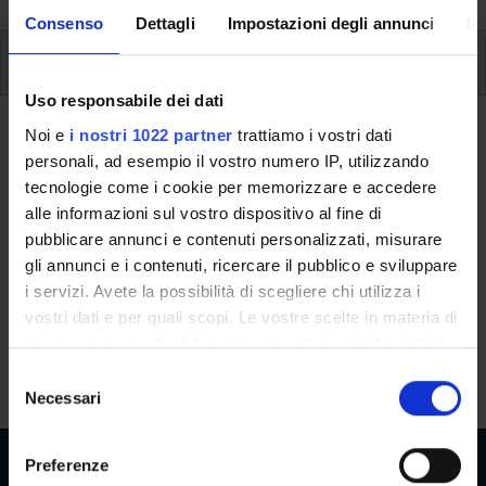
Consenso
Dettagli
Impostazioni degli annunci
In
Modules
Uso responsabile dei dati
Back to the study plan
Noi e
i nostri 1022 partner
trattiamo i vostri dati
personali, ad esempio il vostro numero IP, utilizzando
tecnologie come i cookie per memorizzare e accedere
Back to the modules per semester
alle informazioni sul vostro dispositivo al fine di
Computer science education
pubblicare annunci e contenuti personalizzati, misurare
gli annunci e i contenuti, ricercare il pubblico e sviluppare
Teaching code
Credits
i servizi. Avete la possibilità di scegliere chi utilizza i
4S013643
6
vostri dati e per quali scopi. Le vostre scelte in materia di
privacy sono applicabili solo su questa proprietà digitale
The course is given by
Computer science education
in cui avete effettuato le vostre scelte. È possibile
S
(2026/2027) - Master's degree in Mathematics
modificare o revocare il proprio consenso in qualsiasi
Necessari
e
momento dalla Dichiarazione sui cookie o facendo clic
l
sull'icona di attivazione della privacy.
e
Preferenze
z