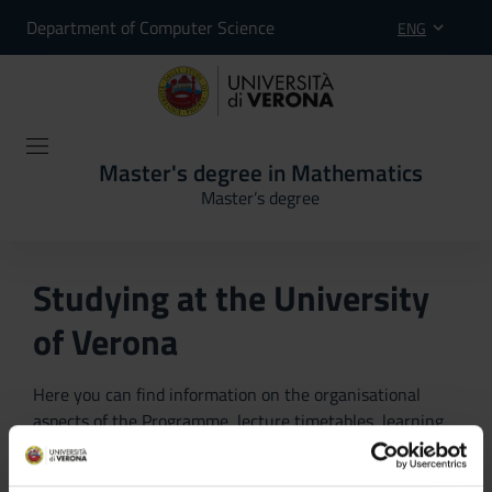
Department of Computer Science
ENG
Master's degree in Mathematics
Master’s degree
Studying at the University
of Verona
Here you can find information on the organisational
aspects of the Programme, lecture timetables, learning
activities and useful contact details for your time at the
University, from enrolment to graduation.