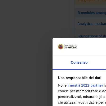
3 modules among 
Analytical mecha
Foundations of d
Mathematical fin
Mathematics for 
Consenso
Numerical method
Uso responsabile dei dati
Noi e
i nostri 1022 partner
t
Numerical methods
cookie per memorizzare e acce
computational lin
personalizzati, misurare gli an
chi utilizza i vostri dati e pe
Numerical method