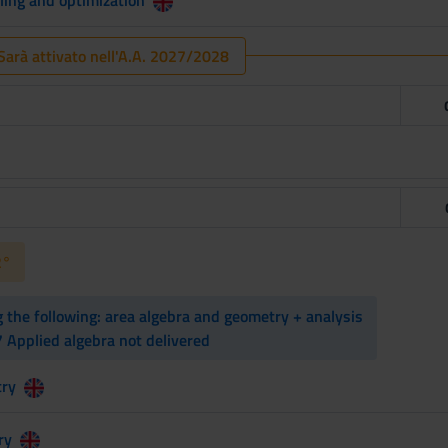
arà attivato nell'A.A. 2027/2028
2°
the following: area algebra and geometry + analysis

 Applied algebra not delivered
ry
ry