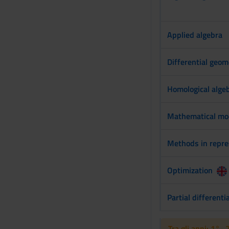
Applied algebra
Differential geom
Homological alge
Mathematical mode
Methods in repre
Optimization
Partial differenti
Tra gli anni: 1°- 