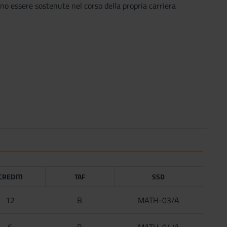
ono essere sostenute nel corso della propria carriera
CREDITI
TAF
SSD
12
B
MATH-03/A
6
B
MATH-04/A