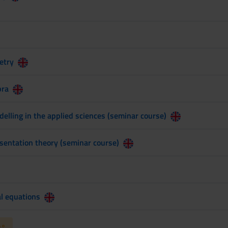
etry
bra
lling in the applied sciences (seminar course)
sentation theory (seminar course)
al equations
2°