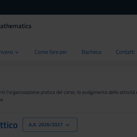
Mathematics
riversi
Come fare per
Bacheca
Contatti
current
current
current
ti l'organizzazione pratica del corso, lo svolgimento delle attività 
e.
ttico
A.A. 2026/2027