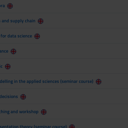
bra
n and supply chain
for data science
ance
ic
lling in the applied sciences (seminar course)
decisions
ching and workshop
sentation theory (seminar course)