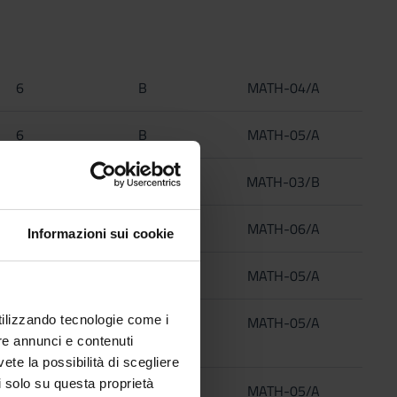
6
B
MATH-04/A
6
B
MATH-05/A
6
B
MATH-03/B
6
B
MATH-06/A
Informazioni sui cookie
6
B
MATH-05/A
utilizzando tecnologie come i
6
B
MATH-05/A
re annunci e contenuti
vete la possibilità di scegliere
li solo su questa proprietà
6
B
MATH-05/A