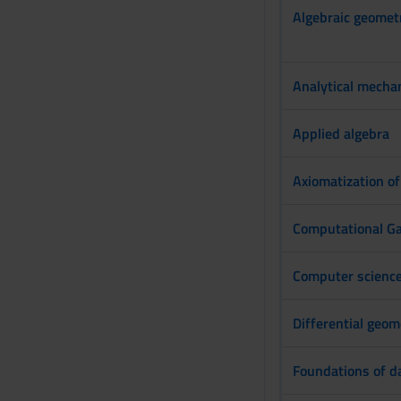
s
Algebraic geomet
e
n
s
Analytical mecha
o
Applied algebra
Axiomatization o
Computational G
Computer science
Differential geom
Foundations of d