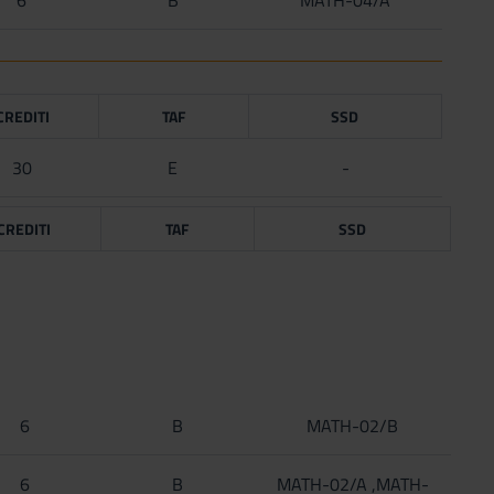
CREDITI
TAF
SSD
30
E
-
CREDITI
TAF
SSD
6
B
MATH-02/B
6
B
MATH-02/A ,MATH-