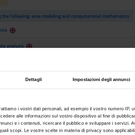
the following: area modeling and computational mathematics
nics
ata analysis
ance
decisions
Dettagli
Impostazioni degli annunci
s for mathematical finance (seminar course)
rattiamo i vostri dati personali, ad esempio il vostro numero IP, 
 for science and engineering: elliptic pdes and
dere alle informazioni sul vostro dispositivo al fine di pubblica
ear algebra
nunci e i contenuti, ricercare il pubblico e sviluppare i servizi. A
r quali scopi. Le vostre scelte in materia di privacy sono applicabi
s for science and engineering: hyperbolic pdes and