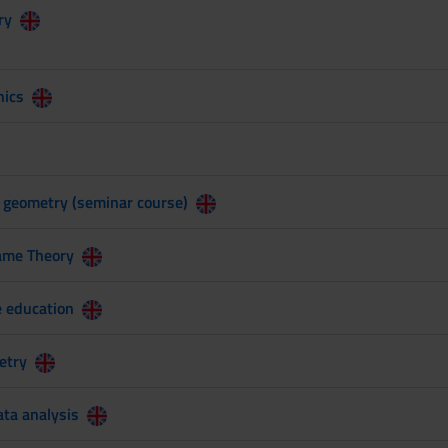
ry
nics
f geometry (seminar course)
ame Theory
 education
etry
ata analysis