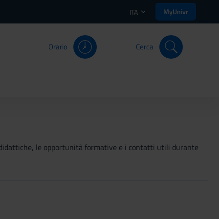
MyUnivr
ITA
Orario
Cerca
didattiche, le opportunità formative e i contatti utili durante