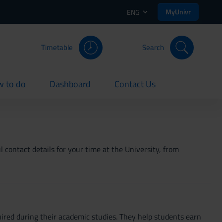
MyUnivr
ENG
Timetable
Search
 to do
Dashboard
Contact Us
rent
current
current
 contact details for your time at the University, from
ired during their academic studies. They help students earn