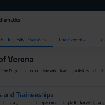
thematics
the University of Verona
How to enrol
How
cur
 of Verona
 the Programme, lecture timetables, learning activities and useful
s and Traineeships
tudents to gain hands-on experience and apply the knowledge acqu