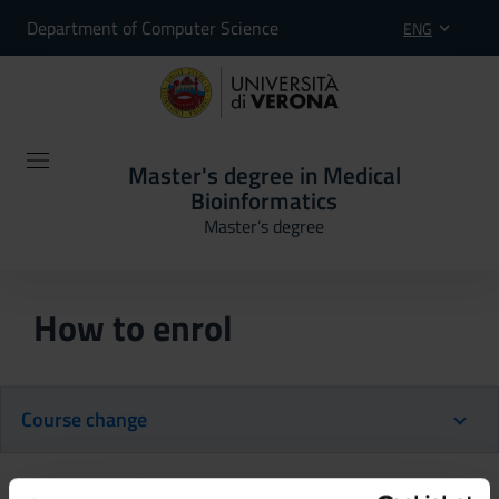
Department of Computer Science
ENG
Master's degree in Medical
Bioinformatics
Master’s degree
How to enrol
Course change
Course change