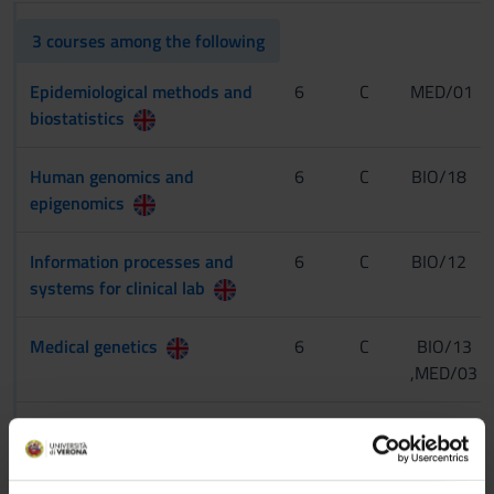
3 courses among the following
Epidemiological methods and
6
C
MED/01
biostatistics
Human genomics and
6
C
BIO/18
epigenomics
Information processes and
6
C
BIO/12
systems for clinical lab
Medical genetics
6
C
BIO/13
,MED/03
Medical imaging techniques:
6
C
FIS/07
principles and
applications
Non erogato