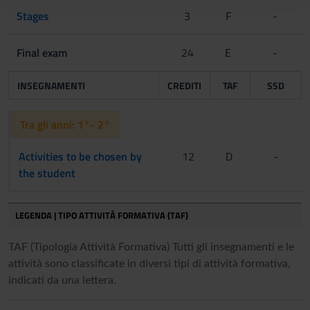
Stages
3
F
-
raccolto dal tuo utilizzo dei loro servizi.
Final exam
24
E
-
INSEGNAMENTI
CREDITI
TAF
SSD
Tra gli anni: 1°- 2°
Activities to be chosen by
12
D
-
the student
LEGENDA | TIPO ATTIVITÀ FORMATIVA (TAF)
TAF (Tipologia Attività Formativa) Tutti gli insegnamenti e le
attività sono classificate in diversi tipi di attività formativa,
indicati da una lettera.