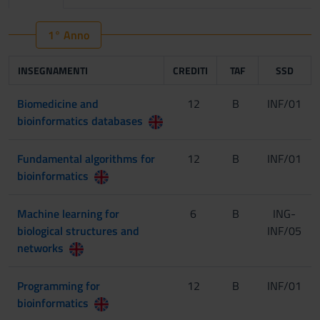
1° Anno
INSEGNAMENTI
CREDITI
TAF
SSD
Biomedicine and
12
B
INF/01
bioinformatics databases
Fundamental algorithms for
12
B
INF/01
bioinformatics
Machine learning for
6
B
ING-
biological structures and
INF/05
networks
Programming for
12
B
INF/01
bioinformatics