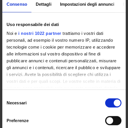
Consenso
Dettagli
Impostazioni degli annunci
In
Molecular biology
6
C
BIO/11
Uso responsabile dei dati
Systems biology
6
C
MED/04
Noi e
i nostri 1022 partner
trattiamo i vostri dati
personali, ad esempio il vostro numero IP, utilizzando
2° Anno Attivato nell'A.A. 2026/2027
tecnologie come i cookie per memorizzare e accedere
alle informazioni sul vostro dispositivo al fine di
INSEGNAMENTI
CREDITI
TAF
SSD
pubblicare annunci e contenuti personalizzati, misurare
gli annunci e i contenuti, ricercare il pubblico e sviluppare
3 courses among the following
i servizi. Avete la possibilità di scegliere chi utilizza i
vostri dati e per quali scopi. Le vostre scelte in materia di
Biomedical decision support
6
B
INF/01
privacy sono applicabili solo su questa proprietà digitale
systems
in cui avete effettuato le vostre scelte. È possibile
S
modificare o revocare il proprio consenso in qualsiasi
Necessari
e
Biomedical image processing
6
B
INF/01
momento dalla Dichiarazione sui cookie o facendo clic
l
sull'icona di attivazione della privacy.
e
Preferenze
z