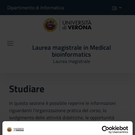
Dipartimento di Informatica
ITA
Laurea magistrale in Medical
bioinformatics
Laurea magistrale
Studiare
In questa sezione è possibile reperire le informazioni
riguardanti l'organizzazione pratica del corso, lo
svolgimento delle attività didattiche, le opportunità
formative e i contatti utili durante tutto il percorso di
studi, fino al conseguimento del titolo finale.