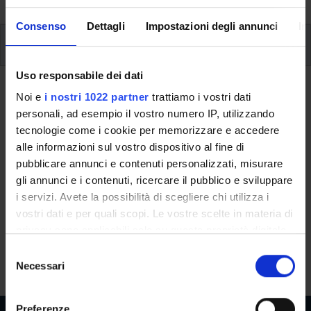
Consenso
Dettagli
Impostazioni degli annunci
In
Insegnamenti
Uso responsabile dei dati
Ritorna al piano didattico
Noi e
i nostri 1022 partner
trattiamo i vostri dati
personali, ad esempio il vostro numero IP, utilizzando
Ritorna agli insegnamenti per periodo
tecnologie come i cookie per memorizzare e accedere
alle informazioni sul vostro dispositivo al fine di
Systems biology
pubblicare annunci e contenuti personalizzati, misurare
gli annunci e i contenuti, ricercare il pubblico e sviluppare
Codice insegnamento
Crediti
i servizi. Avete la possibilità di scegliere chi utilizza i
4S003680
6
vostri dati e per quali scopi. Le vostre scelte in materia di
privacy sono applicabili solo su questa proprietà digitale
L'insegnamento è mutuato dall'insegnamento
Systems
in cui avete effettuato le vostre scelte. È possibile
S
biology
(2025/2026) - Laurea magistrale in Molecular and
modificare o revocare il proprio consenso in qualsiasi
Necessari
e
medical biotechnology [LM-9]
momento dalla Dichiarazione sui cookie o facendo clic
l
sull'icona di attivazione della privacy.
e
Preferenze