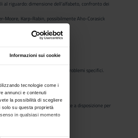
i al riguardo: dimensione dell'alfabeto, confronto dei
oyer-Moore, Karp-Rabin, possibilmente Aho-Corasick
Informazioni sui cookie
one efficienti ed applicazioni ai problemi specifici.
utilizzando tecnologie come i
re annunci e contenuti
vete la possibilità di scegliere
o che il Sistema Bibliotecario mette a disposizione per
li solo su questa proprietà
o semplice e innovativo.
consenso in qualsiasi momento