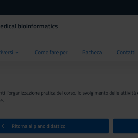
edical bioinformatics
riversi
Come fare per
Bacheca
Contatti
current
current
current
ti l'organizzazione pratica del corso, lo svolgimento delle attività 
e.
Ritorna al piano didattico