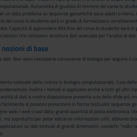
omputazionale. Autonomia di giudizio Al termine del corso lo stude
per un dato problema su sequenze genomiche sono adatti o meno, in
ne del corso lo studente sarà in grado di formalizzare correttament
ate. Capacità di apprendere Alla fine del corso lo studente sarà 
ecialistici che utilizzano strutture dati avanzate per l'analisi di dati
e nozioni di base
e dati. Non sono necessarie conoscenze di biologia per seguire il co
ento notevole della ricerca in biologia computazionale, l'uso dell
fondamentale. Inoltre i metodi si applicano anche a tutti gli altri tipi
antità di dati a nostra disposizione presenta una delle sfide più imp
o facilmente si possono presentare in forma testuale): sequenze geno
ne web / web crawl data; grandi quantità di posta elettronica; libr
i, ma sopratutto per poter estrarne informazioni utili, abbiamo biso
plicazioni su dati testuali di grandi dimensioni, cosidetti "indici te
o: