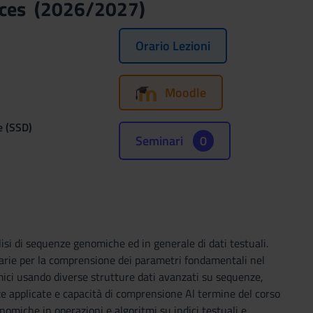
nces (2026/2027)
Orario Lezioni
Moodle
e (SSD)
Seminari
0
alisi di sequenze genomiche ed in generale di dati testuali.
rie per la comprensione dei parametri fondamentali nel
omici usando diverse strutture dati avanzati su sequenze,
nze applicate e capacità di comprensione Al termine del corso
nomiche in operazioni e algoritmi su indici testuali e