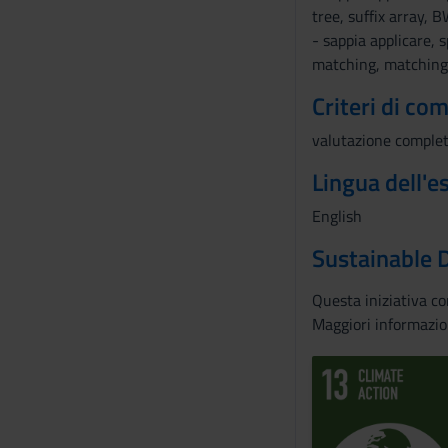
tree, suffix array, 
o
- sappia applicare, 
matching, matching 
Criteri di co
valutazione completa
Lingua dell'
English
Sustainable 
Questa iniziativa c
Maggiori informazio