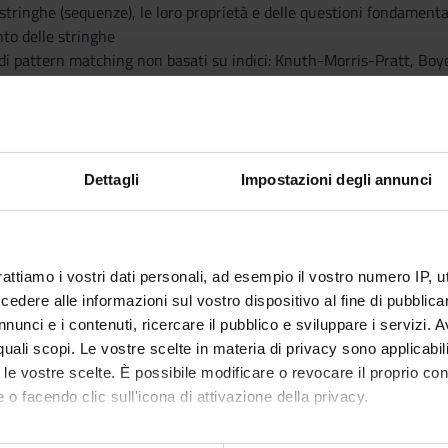
 stringhe (sequenze), le loro proprietà e delle questioni fondamental
to delle stringhe
ci di pattern matching non basati su indici: Knuth-Morris-Pratt, B
 stringhe I:
 stringhe II:
utture dati correlate
Dettagli
Impostazioni degli annunci
Transform (BWT), FM-index
tture dati, studieremo le loro caratteristiche, algoritmi di costruzi
conoscenze di biologia per seguire il corso.
rattiamo i vostri dati personali, ad esempio il vostro numero IP, 
dere alle informazioni sul vostro dispositivo al fine di pubblica
nunci e i contenuti, ricercare il pubblico e sviluppare i servizi. A
Visualizza la bibliografia con Leganto, strument
iografia
r quali scopi. Le vostre scelte in materia di privacy sono applicabi
recuperare i testi in programma d'esame in mod
to le vostre scelte. È possibile modificare o revocare il proprio 
 o facendo clic sull'icona di attivazione della privacy.
attiche
mo anche: