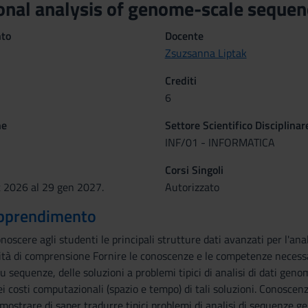
nal analysis of genome-scale seque
nto
Docente
Zsuzsanna Liptak
Crediti
6
ne
Settore Scientifico Disciplinar
INF/01 - INFORMATICA
Corsi Singoli
t 2026 al 29 gen 2027.
Autorizzato
 apprendimento
onoscere agli studenti le principali strutture dati avanzati per l'an
tà di comprensione Fornire le conoscenze e le competenze necessa
u sequenze, delle soluzioni a problemi tipici di analisi di dati gen
dei costi computazionali (spazio e tempo) di tali soluzioni. Conosce
mostrare di saper tradurre tipici problemi di analisi di sequenze ge