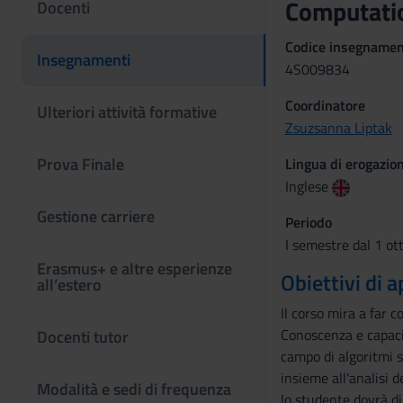
Computatio
Docenti
Codice insegname
Insegnamenti
4S009834
Coordinatore
Ulteriori attività formative
Zsuzsanna Liptak
Prova Finale
Lingua di erogazio
Inglese
Gestione carriere
Periodo
I semestre dal 1 ot
Erasmus+ e altre esperienze
Obiettivi di
all’estero
Il corso mira a far c
Conoscenza e capaci
Docenti tutor
campo di algoritmi s
insieme all'analisi 
Modalità e sedi di frequenza
lo studente dovrà di