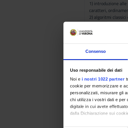
1) introduzione alle
caratteri, ordinamen
2) algoritmi classi
3) Strutture dati per
- tries
- suffix trees
4) Strutture dati per
- suffix arrays e str
Consenso
- Burrows-Wheeler 
Per ognuna delle stru
Uso responsabile dei dati
Non sono necessarie 
Noi e
i nostri 1022 partner
t
Bibliografia
cookie per memorizzare e acce
personalizzati, misurare gli an
Vai alla bibl
chi utilizza i vostri dati e pe
digitale in cui avete effettua
dalla Dichiarazione sui cookie
Modalità did
Con il tuo consenso, vorrem