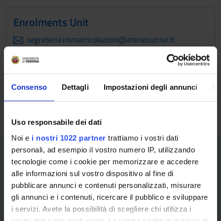
Enrolments Unit
segreteria.immatricolazioni@ateneo.univr.it
045 802 8000 (selezionare il tasto 2 per concorsi e
immatricolazioni) Il numero telefonico è attivo dalle 10:00
alle 13:00 dal lunedì al venerdì
Consenso
Dettagli
Impostazioni degli annunci
In
Uso responsabile dei dati
Noi e
i nostri 1022 partner
trattiamo i vostri dati
personali, ad esempio il vostro numero IP, utilizzando
tecnologie come i cookie per memorizzare e accedere
alle informazioni sul vostro dispositivo al fine di
pubblicare annunci e contenuti personalizzati, misurare
gli annunci e i contenuti, ricercare il pubblico e sviluppare
i servizi. Avete la possibilità di scegliere chi utilizza i
Information and reports for the
vostri dati e per quali scopi. Le vostre scelte in materia di