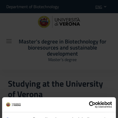
Department of Biotechnology
ENG
Master's degree in Biotechnology for
bioresources and sustainable
development
Master’s degree
Studying at the University
of Verona
Here you can find information on the organisational
aspects of the Programme, lecture timetables, learning