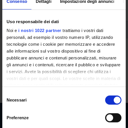
activities and useful contact details for your time at the
Consenso
Dettagli
Impostazioni degli annunci
In
University, from enrolment to graduation.
Uso responsabile dei dati
Additional learning activities
Noi e
i nostri 1022 partner
trattiamo i vostri dati
personali, ad esempio il vostro numero IP, utilizzando
Type D and Type F activities
tecnologie come i cookie per memorizzare e accedere
alle informazioni sul vostro dispositivo al fine di
pubblicare annunci e contenuti personalizzati, misurare
A.A. 2026/2027
gli annunci e i contenuti, ricercare il pubblico e sviluppare
i servizi. Avete la possibilità di scegliere chi utilizza i
vostri dati e per quali scopi. Le vostre scelte in materia di
Modules not yet included
privacy sono applicabili solo su questa proprietà digitale
in cui avete effettuato le vostre scelte. È possibile
S
modificare o revocare il proprio consenso in qualsiasi
Necessari
e
momento dalla Dichiarazione sui cookie o facendo clic
l
sull'icona di attivazione della privacy.
e
Preferenze
z
Con il tuo consenso, vorremmo anche: