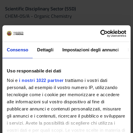
Scientific Disciplinary Sector (SSD)
CHEM-05/A - Organic Chemistry
Courses Single
Authorized with reserve
Consenso
Dettagli
Impostazioni degli annunci
In
Seminars
0
The teaching is organized as follows:
Uso responsabile dei dati
Noi e
i nostri 1022 partner
trattiamo i vostri dati
teoria
personali, ad esempio il vostro numero IP, utilizzando
tecnologie come i cookie per memorizzare e accedere
Credits
Period
alle informazioni sul vostro dispositivo al fine di
5
II semestre
pubblicare annunci e contenuti personalizzati, misurare
Academic staff
gli annunci e i contenuti, ricercare il pubblico e sviluppare
Roberto Fiammengo
i servizi. Avete la possibilità di scegliere chi utilizza i
vostri dati e per quali scopi. Le vostre scelte in materia di