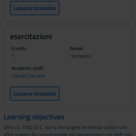
Lessons timetable
esercitazioni
Credits
Period
1
I semestre
Academic staff
Claudio Zaccone
Lessons timetable
Learning objectives
With ca. 1500 Gt C, soil is the largest terrestrial carbon sink
after oceans. An unsustainable soil management can shift soil