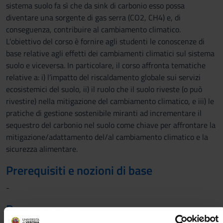
sistema suolo fa sì che da sink di carbonio esso possa
diventare una sorgente di gas serra (CO2, CH4) e, di
conseguenza, contribuire al cambiamento climatico.
L’obiettivo del corso è fornire agli studenti le conoscenze di
base relative agli effetti dei cambiamenti climatici sul sistema
suolo e viceversa. In particolare, il corso affronta tematiche
relative a: i) l’impatto del riscaldamento globale sui servizi
ecosistemici del suolo, ii) il ruolo che il suolo riveste (o può
rivestire) nella mitigazione del cambiamento climatico, e iii) le
pratiche di gestione sostenibile miranti ad incrementare il
sequestro del carbonio nel suolo come chiave per affrontare la
mitigazione/adattamento del/al cambiamento climatico e la
sicurezza alimentare.
Prerequisiti e nozioni di base
-
Programma