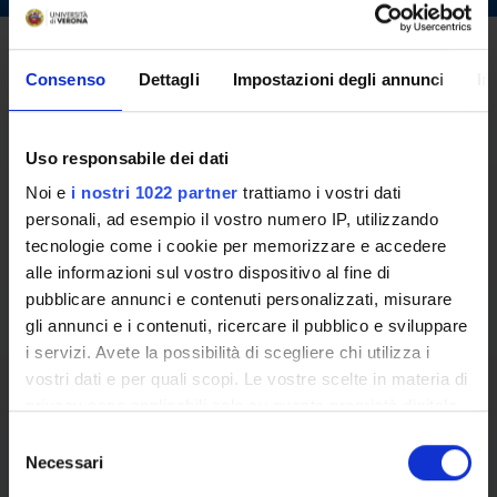
Prossime Iniziative
Consenso
Dettagli
Impostazioni degli annunci
In
BANDO PER IL CONFERIMENTO DI N. 55
Uso responsabile dei dati
ASSEGNI PER L’ATTIVAZIONE DEL
Noi e
i nostri 1022 partner
trattiamo i vostri dati
SERVIZIO DI TUTORATO DIDATTICO - A.A.
personali, ad esempio il vostro numero IP, utilizzando
tecnologie come i cookie per memorizzare e accedere
2026/2027 (1° semestre e annuali) -
Da:
Alessandro Farinelli
alle informazioni sul vostro dispositivo al fine di
DIPARTIMENTO DI INFORMATICA - REP.
Data inizio: 04/08/26
pubblicare annunci e contenuti personalizzati, misurare
N. 7523 - PROT. 326139 DEL 29.07.2026
gli annunci e i contenuti, ricercare il pubblico e sviluppare
i servizi. Avete la possibilità di scegliere chi utilizza i
vostri dati e per quali scopi. Le vostre scelte in materia di
privacy sono applicabili solo su questa proprietà digitale
in cui avete effettuato le vostre scelte. È possibile
S
modificare o revocare il proprio consenso in qualsiasi
Necessari
e
momento dalla Dichiarazione sui cookie o facendo clic
l