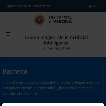
Dipartimento di Informatica
ITA
Laurea magistrale in Artificial
Intelligence
Laurea magistrale
Bacheca
In questa sezione sono disponibili gli avvisi collegati ai servizi
di supporto (servizi e opportunità), gli eventi e i seminari
associati al corso di studi.