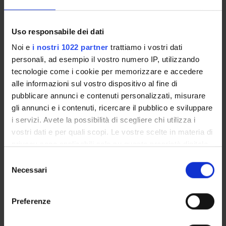
didattiche. In questa ottica l’Università ha previsto
l’attivazione di “Laboratori di rappresentanza attiva”, corsi di
formazione attivati periodicamente dal Presidio della Qualità
Uso responsabile dei dati
per gli studenti dell’Ateneo. Per maggiori informazioni
Noi e
i nostri 1022 partner
trattiamo i vostri dati
consulta la
sezione dedicata.
personali, ad esempio il vostro numero IP, utilizzando
L'AQ per i corsi di studio
tecnologie come i cookie per memorizzare e accedere
alle informazioni sul vostro dispositivo al fine di
pubblicare annunci e contenuti personalizzati, misurare
gli annunci e i contenuti, ricercare il pubblico e sviluppare
i servizi. Avete la possibilità di scegliere chi utilizza i
vostri dati e per quali scopi. Le vostre scelte in materia di
privacy sono applicabili solo su questa proprietà digitale
in cui avete effettuato le vostre scelte. È possibile
S
modificare o revocare il proprio consenso in qualsiasi
Necessari
e
momento dalla Dichiarazione sui cookie o facendo clic
l
sull'icona di attivazione della privacy.
e
Preferenze
z
Con il tuo consenso, vorremmo anche:
Le Attività
i