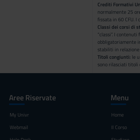
Crediti Formativi Un
normalmente 25 ore 
fissata in 60 CFU. I 
Classi dei corsi di s
“classi”. I contenut
obbligatoriamente in
stabiliti in relazion
Titoli congiunti:
le u
sono rilasciati titoli
Aree Riservate
Menu
My Univr
Home
Webmail
Il Corso
Help Desk
Studiare