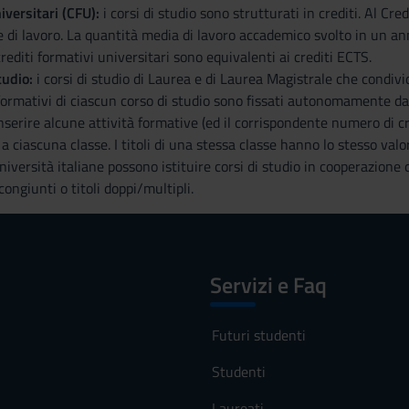
iversitari (CFU):
i corsi di studio sono strutturati in crediti. Al C
di lavoro. La quantità media di lavoro accademico svolto in un a
crediti formativi universitari sono equivalenti ai crediti ECTS.
tudio:
i corsi di studio di Laurea e di Laurea Magistrale che condivi
i formativi di ciascun corso di studio sono fissati autonomamente da
serire alcune attività formative (ed il corrispondente numero di cred
e a ciascuna classe. I titoli di una stessa classe hanno lo stesso valo
niversità italiane possono istituire corsi di studio in cooperazione c
 congiunti o titoli doppi/multipli.
Servizi e Faq
Futuri studenti
Studenti
Laureati