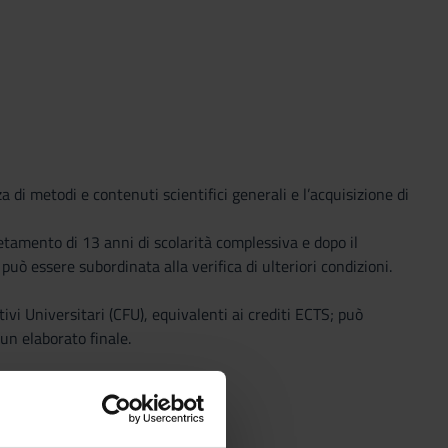
di metodi e contenuti scientifici generali e l’acquisizione di
etamento di 13 anni di scolarità complessiva e dopo il
ò essere subordinata alla verifica di ulteriori condizioni.
ivi Universitari (CFU), equivalenti ai crediti ECTS; può
 un elaborato finale.