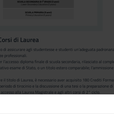
Corsi di Laurea
vo di assicurare agli studentesse e studenti un’adeguata padronanza 
e professionali.
 l’accesso: diploma finale di scuola secondaria, rilasciato al compl
tivo esame di Stato, o un titolo estero comparabile; l’ammissione pu
 il titolo di Laurea, è necessario aver acquisito 180 Crediti Format
eriodo di tirocinio e la discussione di una tesi o la preparazione di
à accesso alla Laurea Magistrale e agli altri corsi di 2° ciclo.
a:
“Dottore”
o: Corsi di Laurea Magistrale