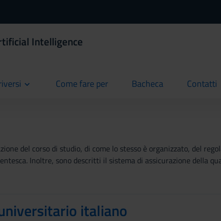
ificial Intelligence
riversi
Come fare per
Bacheca
Contatti
current
current
current
ione del corso di studio, di come lo stesso è organizzato, del regola
tesca. Inoltre, sono descritti il sistema di assicurazione della qual
universitario italiano