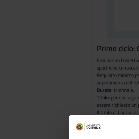
Primo ciclo: 
Essi hanno l’obietti
specifiche conoscenz
Requisito minimo per
superamento del rela
Durata:
triennale.
Titolo:
per conseguire
essere richiesto un p
Il titolo di Laurea d
Qualifica accademic
Secondo cicl