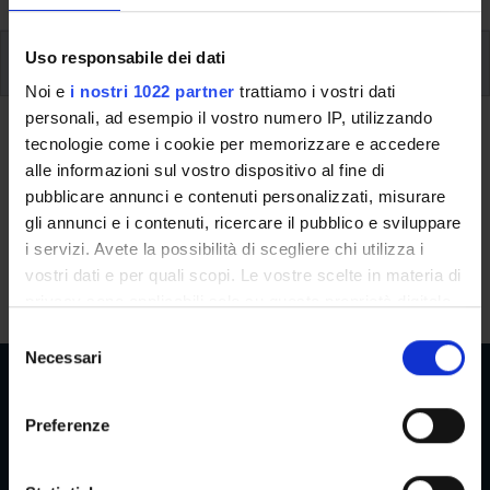
Uso responsabile dei dati
Additional learning activities
Noi e
i nostri 1022 partner
trattiamo i vostri dati
Type D and Type F activities
personali, ad esempio il vostro numero IP, utilizzando
tecnologie come i cookie per memorizzare e accedere
alle informazioni sul vostro dispositivo al fine di
A.A. 2026/2027
pubblicare annunci e contenuti personalizzati, misurare
gli annunci e i contenuti, ricercare il pubblico e sviluppare
i servizi. Avete la possibilità di scegliere chi utilizza i
Modules not yet included
vostri dati e per quali scopi. Le vostre scelte in materia di
privacy sono applicabili solo su questa proprietà digitale
in cui avete effettuato le vostre scelte. È possibile
S
modificare o revocare il proprio consenso in qualsiasi
Necessari
e
momento dalla Dichiarazione sui cookie o facendo clic
l
sull'icona di attivazione della privacy.
e
Preferenze
z
Reserved Areas
Con il tuo consenso, vorremmo anche:
i
raccogliere informazioni sulla tua posizione