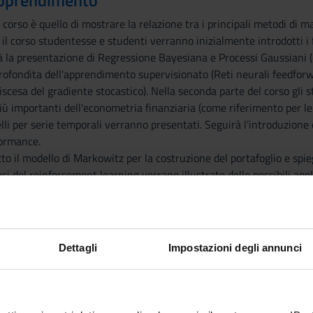
 apprendimento
o corso è quello di mostrare la relazione tra i principali metodi di
 il corso studentesse e studenti verranno inizialmente introdotti 
à la presentazione di Regressione Bayesiana e Processi Gaussiani (e.
rofondita dell'apprendimento supervisionato (Reti neurali feedforw
discesa del gradiente stocastico). Nella seconda parte del corso gl
iù importanti dell'econometria finanziaria (come riferimento per le
li per serie temporali verranno presentati. Seguirà l’introduzione di
formance.
to il modello di Markowitz per la costruzione del portafoglio e spiega
asi del reinforcement learning verrano illustrate delle possibili app
e nozioni di base
ssario avere familiarità con la programmazione in Python così come
Dettagli
Impostazioni degli annunci
dentesse e studenti verranno inizialmente introdotti i fondamenti 
 presentazione di Regressione Bayesiana e Processi Gaussiani (e.g., 