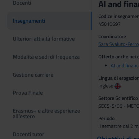
AI and fin
Docenti
Codice insegname
Insegnamenti
4S010697
Coordinatore
Ulteriori attività formative
Sara Svaluto-Ferro
Modalità e sedi di frequenza
Offerto anche nei c
AI and financ
Gestione carriere
Lingua di erogazio
Inglese
Prova Finale
Settore Scientifico
SECS-S/06 - METO
Erasmus+ e altre esperienze
all’estero
Periodo
II semestre dal 2 m
Docenti tutor