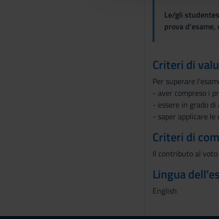
c
Le/gli studentes
o
prova d'esame, d
n
s
e
Criteri di val
n
Per superare l'esame
s
- aver compreso i pri
o
- essere in grado di
- saper applicare le
Criteri di co
Il contributo al voto
Lingua dell'
English