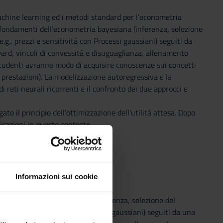
 machine learning ed i metodi standard per l’econometria
i fondamenti dell'econometria bayesiana (inferenza, selezione
g., prezzi e sensitività con Processi gaussiani) seguiti da
ard, vincoli di convessità e disuguaglianza, allenamento
i studenti avranno modo di acquisire conoscenze sui concetti
 prestazioni). La modelizzazione autoregressiva e la
 reti neurali ricorrenti e il confronto dei due approcci e
to il principio dell’ottimizzazione dell’utilità attesa. Dopo
licazioni in questo contesto.
 con la matematica di base.
Informazioni sui cookie
dell'econometria bayesiana (inferenza, selezione del
prezzi e sensitività con Processi gaussiani) seguiti da una