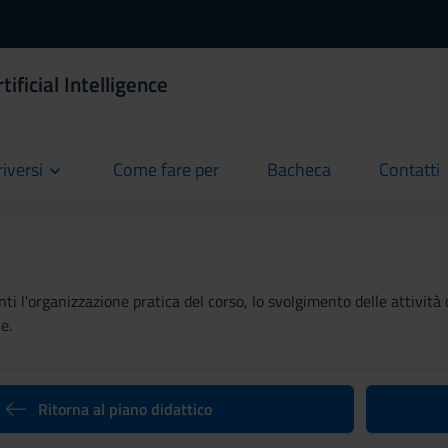
ificial Intelligence
riversi
Come fare per
Bacheca
Contatti
current
current
current
ti l'organizzazione pratica del corso, lo svolgimento delle attività 
e.
Ritorna al piano didattico