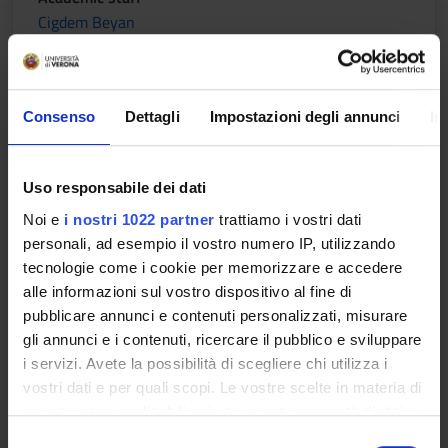
Cigdem Beyan
Lessons timetable
Consenso
Dettagli
Impostazioni degli annunci
In
DEEP LEARNING
Uso responsabile dei dati
Credits
Period
Noi e
i nostri 1022 partner
trattiamo i vostri dati
6
II semestre
personali, ad esempio il vostro numero IP, utilizzando
Academic staff
tecnologie come i cookie per memorizzare e accedere
Cigdem Beyan
alle informazioni sul vostro dispositivo al fine di
Vittorio Murino
pubblicare annunci e contenuti personalizzati, misurare
gli annunci e i contenuti, ricercare il pubblico e sviluppare
Lessons timetable
i servizi. Avete la possibilità di scegliere chi utilizza i
vostri dati e per quali scopi. Le vostre scelte in materia di
privacy sono applicabili solo su questa proprietà digitale
Learning objectives
in cui avete effettuato le vostre scelte. È possibile
S