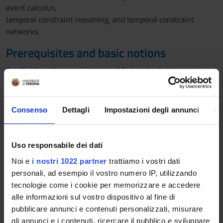
event calculus,
temporal constraint reasoning, and temporal constraint
networks.
Prerequisites and basic notions
Familiarity with propositional and first-order logic.
Some exposure to computer science and algorithm theory.
Program
Consenso
Dettagli
Impostazioni degli annunci
In
Introduction to Temporal Reasoning:
- Overview of temporal reasoning and its importance;
- Basic concepts: time points, intervals, events;
Uso responsabile dei dati
- Time representations: points vs. intervals, discrete vs. dense
Noi e
i nostri 1022 partner
trattiamo i vostri dati
time;
personali, ad esempio il vostro numero IP, utilizzando
Temporal Logics:
tecnologie come i cookie per memorizzare e accedere
- Propositional temporal logics (e.g., CTL, CTL*, LTL);
alle informazioni sul vostro dispositivo al fine di
- First-order temporal logics (e.g., TPTL);
pubblicare annunci e contenuti personalizzati, misurare
- Model checking techniques for temporal logic;
gli annunci e i contenuti, ricercare il pubblico e sviluppare