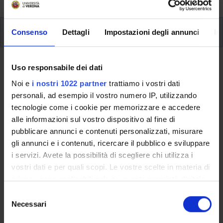
Insegnamenti
Consenso
Dettagli
Impostazioni degli annunci
In
Ritorna al piano didattico
Uso responsabile dei dati
Noi e
i nostri 1022 partner
trattiamo i vostri dati
Ritorna agli insegnamenti per periodo
personali, ad esempio il vostro numero IP, utilizzando
tecnologie come i cookie per memorizzare e accedere
Diritto costituzionale delle nuove
alle informazioni sul vostro dispositivo al fine di
tecnologie
pubblicare annunci e contenuti personalizzati, misurare
gli annunci e i contenuti, ricercare il pubblico e sviluppare
Codice insegnamento
Crediti
i servizi. Avete la possibilità di scegliere chi utilizza i
4S009799
6
vostri dati e per quali scopi. Le vostre scelte in materia di
privacy sono applicabili solo su questa proprietà digitale
L'insegnamento è mutuato dall'insegnamento
Diritto e nuove
in cui avete effettuato le vostre scelte. È possibile
S
tecnologie - Modulo: DIRITTO COSTITUZIONALE DELLE NUOVE
modificare o revocare il proprio consenso in qualsiasi
Necessari
e
TECNOLOGIE
(2025/2026) - Laurea magistrale in Diritto per
momento dalla Dichiarazione sui cookie o facendo clic
l
le tecnologie e l'innovazione sostenibile