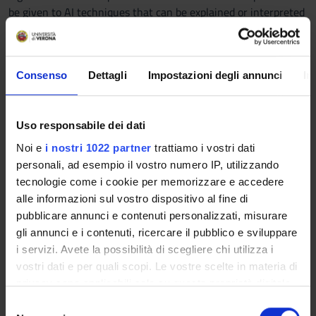
be given to AI techniques that can be explained or interpreted
by construction, i.e., that ensure easy readability by humans,
increasing trust in AI. In this context, the focus will be mainly
on causal analysis and neurosymbolic approaches. The
Consenso
Dettagli
Impostazioni degli annunci
In
theoretical part will be complemented by practical sessions in
which concepts and algorithms will be implemented and/or
applied in specific case studies.
Uso responsabile dei dati
Prerequisites and basic notions
Noi e
i nostri 1022 partner
trattiamo i vostri dati
personali, ad esempio il vostro numero IP, utilizzando
Model-free and model-based RL; basics of statistics; basics of
tecnologie come i cookie per memorizzare e accedere
automated reasoning and propositional / first-order /
alle informazioni sul vostro dispositivo al fine di
temporal logics.
pubblicare annunci e contenuti personalizzati, misurare
Program
gli annunci e i contenuti, ricercare il pubblico e sviluppare
i servizi. Avete la possibilità di scegliere chi utilizza i
explainability and interpretability for AI; concepts and
vostri dati e per quali scopi. Le vostre scelte in materia di
algorithms for the causal analysis of data in the form of time
privacy sono applicabili solo su questa proprietà digitale
series (Granger causality, main assumptions of causality, main
in cui avete effettuato le vostre scelte. È possibile
S
algorithms including PCMCI), with application to the