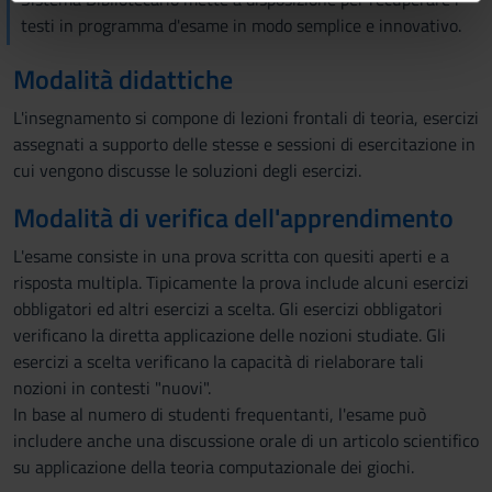
informazioni sul modo in cui utilizzi il nostro sito con i
testi in programma d'esame in modo semplice e innovativo.
nostri partner che si occupano di analisi dei dati web,
pubblicità e social media, i quali potrebbero combinarle
Modalità didattiche
con altre informazioni che hai fornito loro o che hanno
L'insegnamento si compone di lezioni frontali di teoria, esercizi
raccolto dal tuo utilizzo dei loro servizi.
assegnati a supporto delle stesse e sessioni di esercitazione in
cui vengono discusse le soluzioni degli esercizi.
Modalità di verifica dell'apprendimento
L'esame consiste in una prova scritta con quesiti aperti e a
risposta multipla. Tipicamente la prova include alcuni esercizi
obbligatori ed altri esercizi a scelta. Gli esercizi obbligatori
verificano la diretta applicazione delle nozioni studiate. Gli
esercizi a scelta verificano la capacità di rielaborare tali
nozioni in contesti "nuovi".
In base al numero di studenti frequentanti, l'esame può
includere anche una discussione orale di un articolo scientifico
su applicazione della teoria computazionale dei giochi.