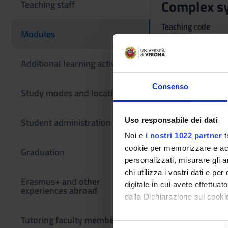
Complex s
Teaching staff
Teaching code
Modules
4S010694
The course is give
Additional learning activities
Consenso
Study modes and locations
Uso responsabile dei dati
Student administration
Noi e
i nostri 1022 partner
t
cookie per memorizzare e acce
Graduation
personalizzati, misurare gli an
chi utilizza i vostri dati e pe
Erasmus+ and other
digitale in cui avete effettua
experiences abroad
dalla Dichiarazione sui cookie
Tutoring faculty members
Con il tuo consenso, vorrem
S