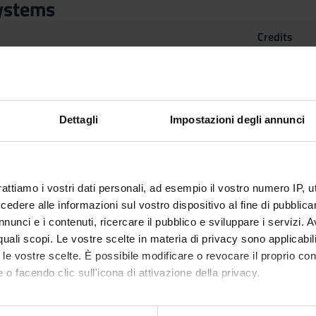
ystems
Credits
6
n by
Complex systems and social physics
(2025/2026) - Master's de
Dettagli
Impostazioni degli annunci
rattiamo i vostri dati personali, ad esempio il vostro numero IP, 
dere alle informazioni sul vostro dispositivo al fine di pubblica
nunci e i contenuti, ricercare il pubblico e sviluppare i servizi. A
r quali scopi. Le vostre scelte in materia di privacy sono applicabi
to le vostre scelte. È possibile modificare o revocare il proprio 
 o facendo clic sull'icona di attivazione della privacy.
mo anche: