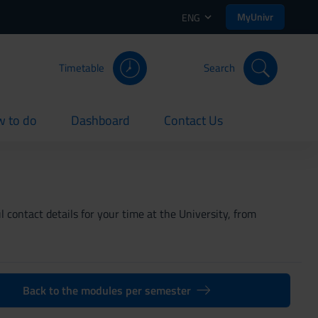
MyUnivr
ENG
Timetable
Search
 to do
Dashboard
Contact Us
rent
current
current
 contact details for your time at the University, from
Back to the modules per semester