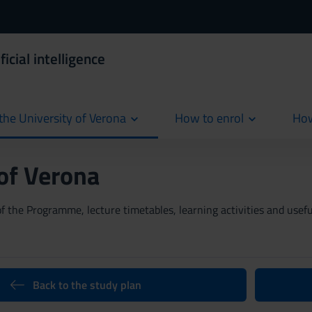
icial intelligence
the University of Verona
How to enrol
How
cur
 of Verona
 the Programme, lecture timetables, learning activities and useful
Back to the study plan