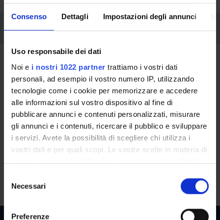
Consenso
Dettagli
Impostazioni degli annunci
In
Modules
Uso responsabile dei dati
Back to the study plan
Noi e
i nostri 1022 partner
trattiamo i vostri dati
personali, ad esempio il vostro numero IP, utilizzando
Back to the modules per semester
tecnologie come i cookie per memorizzare e accedere
alle informazioni sul vostro dispositivo al fine di
Network Science
pubblicare annunci e contenuti personalizzati, misurare
gli annunci e i contenuti, ricercare il pubblico e sviluppare
Teaching code
Credits
i servizi. Avete la possibilità di scegliere chi utilizza i
4S010695
6
vostri dati e per quali scopi. Le vostre scelte in materia di
privacy sono applicabili solo su questa proprietà digitale
The course is given by
Network science and econophysics
in cui avete effettuato le vostre scelte. È possibile
(seminar course)
(2026/2027) - Master's degree in Data
S
modificare o revocare il proprio consenso in qualsiasi
Necessari
Science
e
momento dalla Dichiarazione sui cookie o facendo clic
l
sull'icona di attivazione della privacy.
e
Preferenze