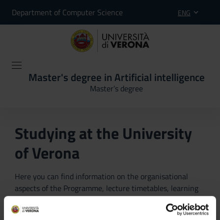
Department of Computer Science
ENG
Master's degree in Artificial intelligence
Master’s degree
Studying at the University
of Verona
Here you can find information on the organisational
aspects of the Programme, lecture timetables, learning
activities and useful contact details for your time at the
University, from enrolment to graduation.